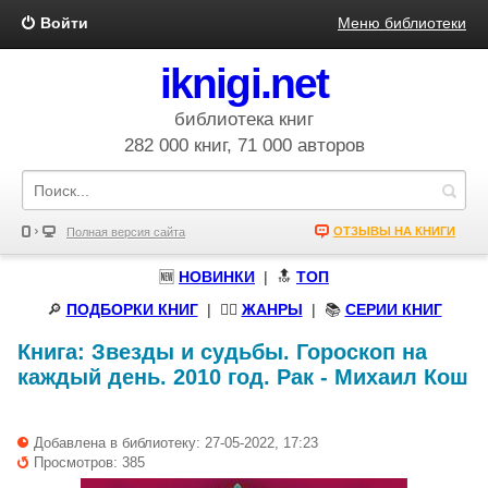
Войти
Меню библиотеки
iknigi.net
библиотека книг
282 000 книг, 71 000 авторов
ОТЗЫВЫ НА КНИГИ
Полная версия сайта
🆕
НОВИНКИ
| 🔝
ТОП
🔎
ПОДБОРКИ КНИГ
|
🧝‍♀️
ЖАНРЫ
| 📚
СЕРИИ КНИГ
Книга:
Звезды и судьбы. Гороскоп на
каждый день. 2010 год. Рак
-
Михаил Кош
Добавлена в библиотеку: 27-05-2022, 17:23
Просмотров: 385