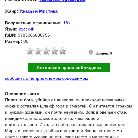
Жанр:
Ужасы и Мистика
Возрастные ограничения:
18
+
Язык:
русский
ISBN:
9785006008755
Размер:
0б
0
Оценок: 0
Авторские права соблюдены
сообщить о неприемлемом содержимом
Описание книги
Пилот от бога, убийца от дьявола, он приходит незваным и
уходит, оставляя шлейф горя и смертей. Он питается страхом
и чужими жизнями, он почти неуязвим. Волк в овечьей стае,
невидимка, многоликое зло, отталкивающее и
притягательное. И только небо расставляет все по местам.
Миры и вселенные, войны и интриги и Зверь на тропе.Но
даже у такого чудовища есть своё место в миропорядке,