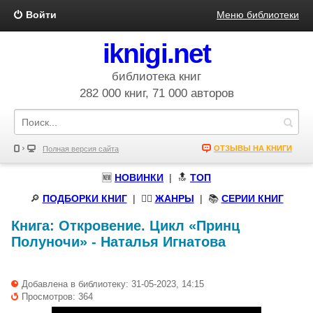
Войти
Меню библиотеки
iknigi.net
библиотека книг
282 000 книг, 71 000 авторов
ОТЗЫВЫ НА КНИГИ
Полная версия сайта
🆕
НОВИНКИ
| 🔝
ТОП
🔎
ПОДБОРКИ КНИГ
|
🧝‍♀️
ЖАНРЫ
| 📚
СЕРИИ КНИГ
Книга:
Откровение. Цикл «Принц
Полуночи»
-
Наталья Игнатова
Добавлена в библиотеку: 31-05-2023, 14:15
Просмотров: 364