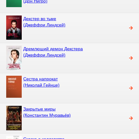
(Дон Нигро)
Декстер во тьме
(Джеффри Линдсей)
Дремлющий демон Декстера
(Джеффри Линдсей)
Сестра напрокат
(Николай Гейнце)
Закрытые миры
(Константин Муравьёв)
Сказка о колдовстве