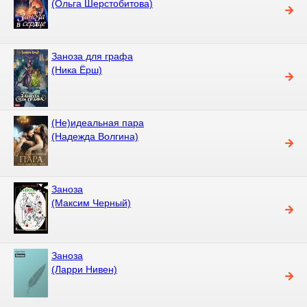
(Ольга Шерстобитова)
Заноза для графа
(Ника Ёрш)
(Не)идеальная пара
(Надежда Волгина)
Заноза
(Максим Черный)
Заноза
(Ларри Нивен)