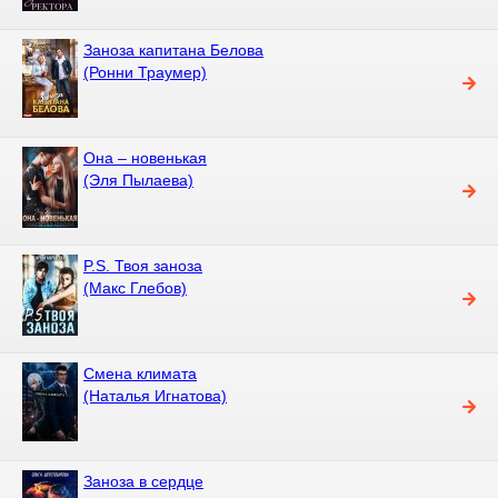
Заноза капитана Белова
(Ронни Траумер)
Она – новенькая
(Эля Пылаева)
P.S. Твоя заноза
(Макс Глебов)
Смена климата
(Наталья Игнатова)
Заноза в сердце