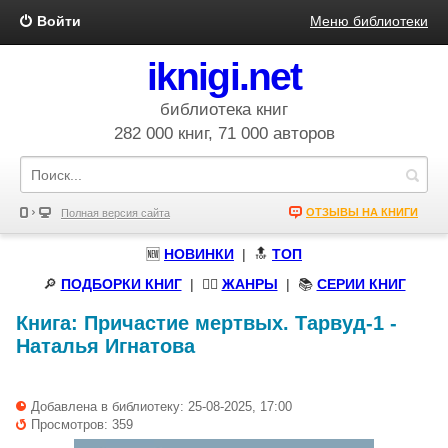
Войти
Меню библиотеки
iknigi.net
библиотека книг
282 000 книг, 71 000 авторов
ОТЗЫВЫ НА КНИГИ
Полная версия сайта
🆕
НОВИНКИ
| 🔝
ТОП
🔎
ПОДБОРКИ КНИГ
|
🧝‍♀️
ЖАНРЫ
| 📚
СЕРИИ КНИГ
Книга:
Причастие мертвых. Тарвуд-1
-
Наталья Игнатова
Добавлена в библиотеку: 25-08-2025, 17:00
Просмотров: 359