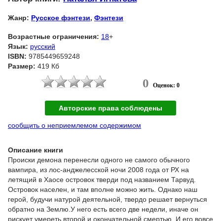
Жанр:
Русское фэнтези
,
Фэнтези
Возрастные ограничения:
18
+
Язык:
русский
ISBN:
9785449659248
Размер:
419 Кб
0
Оценок: 0
Авторские права соблюдены
сообщить о неприемлемом содержимом
Описание книги
Происки демона перенесли одного не самого обычного
вампира, из лос-анджелесской ночи 2008 года от РХ на
летящий в Хаосе островок тверди под названием Тарвуд.
Островок населен, и там вполне можно жить. Однако наш
герой, будучи натурой деятельной, твердо решает вернуться
обратно на Землю.У него есть всего две недели, иначе он
рискует умереть второй и окончательной смертью. И его вовсе