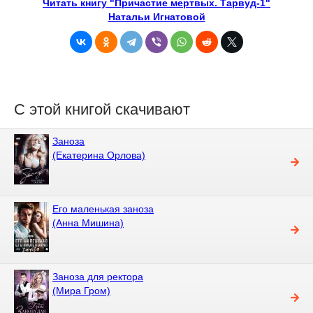
Читать книгу "Причастие мертвых. Тарвуд-1"
Натальи Игнатовой
С этой книгой скачивают
Заноза
(Екатерина Орлова)
Его маленькая заноза
(Анна Мишина)
Заноза для ректора
(Мира Гром)