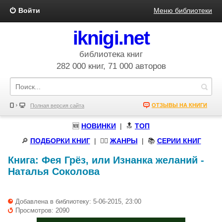
Войти
Меню библиотеки
iknigi.net
библиотека книг
282 000 книг, 71 000 авторов
ОТЗЫВЫ НА КНИГИ
Полная версия сайта
🆕
НОВИНКИ
| 🔝
ТОП
🔎
ПОДБОРКИ КНИГ
|
🧝‍♀️
ЖАНРЫ
| 📚
СЕРИИ КНИГ
Книга:
Фея Грёз, или Изнанка желаний
-
Наталья Соколова
Добавлена в библиотеку: 5-06-2015, 23:00
Просмотров: 2090