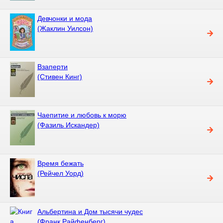
Девчонки и мода
(Жаклин Уилсон)
Взаперти
(Стивен Кинг)
Чаепитие и любовь к морю
(Фазиль Искандер)
Время бежать
(Рейчел Уорд)
Альбертина и Дом тысячи чудес
(Франк Райфенберг)