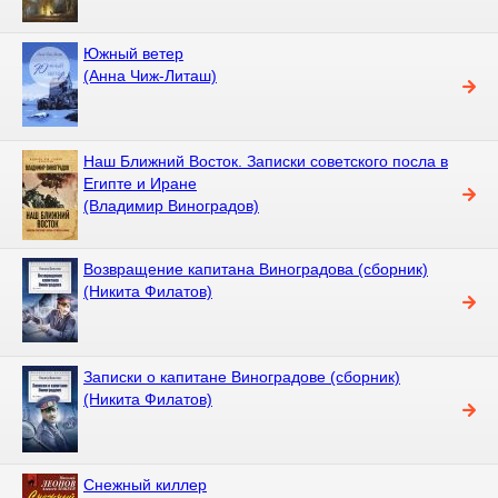
Южный ветер
(Анна Чиж-Литаш)
Наш Ближний Восток. Записки советского посла в
Египте и Иране
(Владимир Виноградов)
Возвращение капитана Виноградова (сборник)
(Никита Филатов)
Записки о капитане Виноградове (сборник)
(Никита Филатов)
Снежный киллер