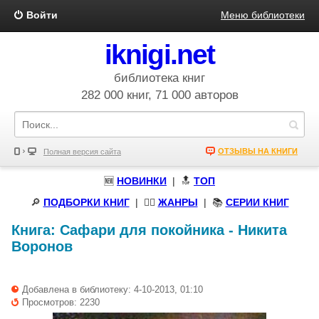
Войти
Меню библиотеки
iknigi.net
библиотека книг
282 000 книг, 71 000 авторов
ОТЗЫВЫ НА КНИГИ
Полная версия сайта
🆕
НОВИНКИ
| 🔝
ТОП
🔎
ПОДБОРКИ КНИГ
|
🧝‍♀️
ЖАНРЫ
| 📚
СЕРИИ КНИГ
Книга:
Сафари для покойника
-
Никита
Воронов
Добавлена в библиотеку: 4-10-2013, 01:10
Просмотров: 2230