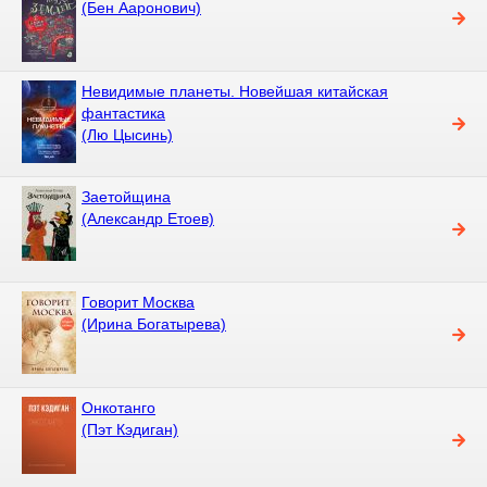
(Бен Ааронович)
Невидимые планеты. Новейшая китайская
фантастика
(Лю Цысинь)
Заетойщина
(Александр Етоев)
Говорит Москва
(Ирина Богатырева)
Онкотанго
(Пэт Кэдиган)