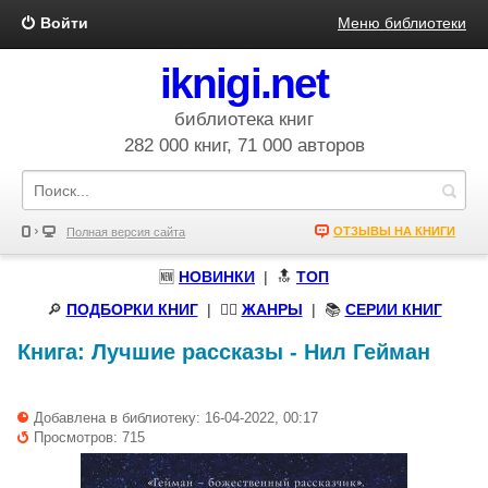
Войти
Меню библиотеки
iknigi.net
библиотека книг
282 000 книг, 71 000 авторов
ОТЗЫВЫ НА КНИГИ
Полная версия сайта
🆕
НОВИНКИ
| 🔝
ТОП
🔎
ПОДБОРКИ КНИГ
|
🧝‍♀️
ЖАНРЫ
| 📚
СЕРИИ КНИГ
Книга:
Лучшие рассказы
-
Нил Гейман
Добавлена в библиотеку: 16-04-2022, 00:17
Просмотров: 715