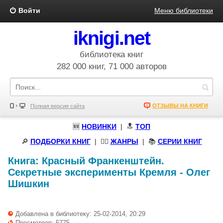
Войти
Меню библиотеки
iknigi.net
библиотека книг
282 000 книг, 71 000 авторов
ОТЗЫВЫ НА КНИГИ
Полная версия сайта
🆕
НОВИНКИ
| 🔝
ТОП
🔎
ПОДБОРКИ КНИГ
|
🧝‍♀️
ЖАНРЫ
| 📚
СЕРИИ КНИГ
Книга:
Красный Франкенштейн.
Секретные эксперименты Кремля
-
Олег
Шишкин
Добавлена в библиотеку: 25-02-2014, 20:29
Просмотров: 5775