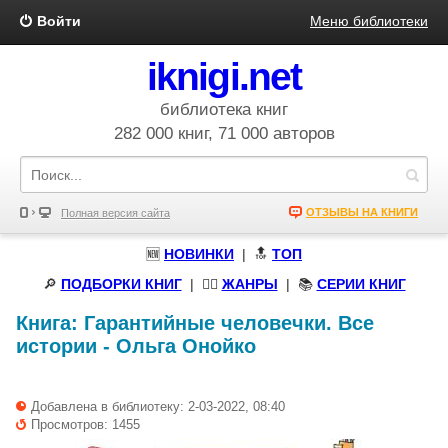
Войти
Меню библиотеки
iknigi.net
библиотека книг
282 000 книг, 71 000 авторов
ОТЗЫВЫ НА КНИГИ
Полная версия сайта
🆕
НОВИНКИ
| 🔝
ТОП
🔎
ПОДБОРКИ КНИГ
|
🧝‍♀️
ЖАНРЫ
| 📚
СЕРИИ КНИГ
Книга:
Гарантийные человечки. Все
истории
-
Ольга Онойко
Добавлена в библиотеку: 2-03-2022, 08:40
Просмотров: 1455