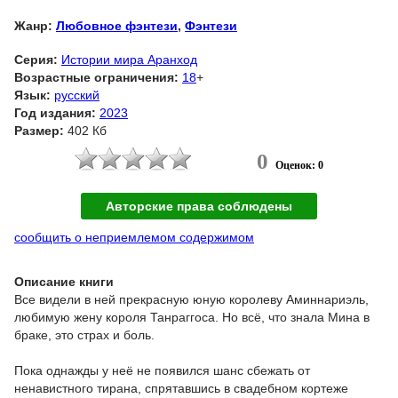
Жанр:
Любовное фэнтези
,
Фэнтези
Серия:
Истории мира Аранход
Возрастные ограничения:
18
+
Язык:
русский
Год издания:
2023
Размер:
402 Кб
0
Оценок: 0
Авторские права соблюдены
сообщить о неприемлемом содержимом
Описание книги
Все видели в ней прекрасную юную королеву Аминнариэль,
любимую жену короля Танраггоса. Но всё, что знала Мина в
браке, это страх и боль.
Пока однажды у неё не появился шанс сбежать от
ненавистного тирана, спрятавшись в свадебном кортеже