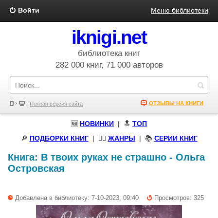
Войти
Меню библиотеки
iknigi.net
библиотека книг
282 000 книг, 71 000 авторов
ОТЗЫВЫ НА КНИГИ
Полная версия сайта
🆕
НОВИНКИ
| 🔝
ТОП
🔎
ПОДБОРКИ КНИГ
|
🧝‍♀️
ЖАНРЫ
| 📚
СЕРИИ КНИГ
Книга:
В твоих руках не страшно
-
Ольга
Островская
Добавлена в библиотеку: 7-10-2023, 09:40
Просмотров: 325