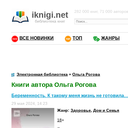
282 000 книг, 71 000 авторо
iknigi.net
библиотека книг
ВСЕ НОВИНКИ
ТОП
ЖАНРЫ
Электронная библиотека
»
Ольга Рогова
Книги автора Ольга Рогова
Беременность. К такому меня жизнь не готовила…
29 мая 2024, 14:23
Жанр:
Здоровье
,
Дом и Семья
18
+