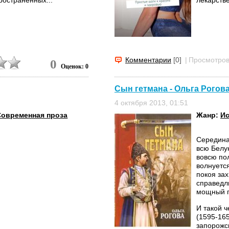
Комментарии
[0]
|
Просмотров
0
Оценок: 0
Сын гетмана - Ольга Рогов
4 октября 2013, 01:51
Современная проза
Жанр:
Ис
Середина
всю Белу
вовсю по
волнуется
покоя зах
справедл
мощный п
И такой 
(1595-16
запорожс