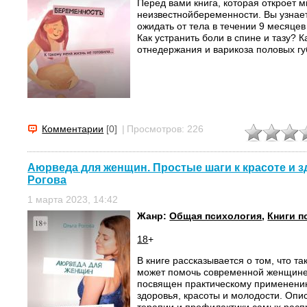
Перед вами книга, которая откроет 
неизвестнойбеременности. Вы узнает
ожидать от тела в течении 9 месяцев
Как устранить боли в спине и тазу? К
отнедержания и варикоза половых губ
Комментарии
[0]
|
Просмотров: 226
Аюрведа для женщин. Простые шаги к красоте и з
Рогова
1 марта 2023, 14:42
Жанр:
Общая психология
,
Книги п
18
+
В книге рассказывается о том, что та
может помочь современной женщине
посвящен практическому применени
здоровья, красоты и молодости. Оп
терапии и профилактики самых расп