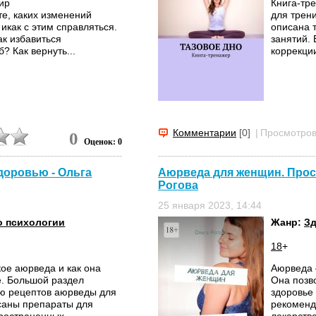
мир
Книга-тр
е, каких изменений
для трен
 икак с этим справляться.
описана 
ак избавиться
занятий. 
? Как вернуть...
коррекци
Комментарии
[0]
|
Просмотров
0
Оценок: 0
доровью - Ольга
Аюрведа для женщин. Прост
Рогова
25 января 2023, 14:44
о психологии
Жанр:
З
18
+
кое аюрведа и как она
Аюрведа 
. Большой раздел
Она позв
ю рецептов аюрведы для
здоровье 
исаны препараты для
рекоменд
ространенных...
лекарстве