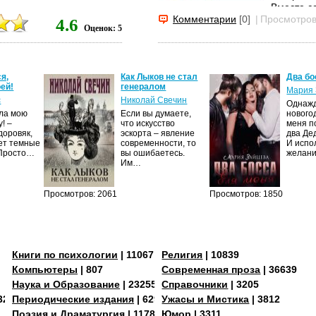
Вместе с
Хмельниц
Комментарии
[0]
|
Просмотров
4.6
Оценок: 5
добился 
(Переясл
Роман Ол
драматич
я,
Как Лыков не стал
Два бо
ей!
генералом
украинско
Мария 
с
Николай Свечин
Однаж
ила мою
Если вы думаете,
нового
! –
что искусство
меня п
доровяк,
эскорта – явление
два Де
ет темные
современности, то
И испо
 Просто…
вы ошибаетесь.
желан
Им…
Просмотров: 2061
Просмотров: 1850
Книги по психологии
| 11067
Религия
| 10839
Компьютеры
| 807
Современная проза
| 36639
Наука и Образование
| 23255
Справочники
| 3205
3273
Периодические издания
| 629
Ужасы и Мистика
| 3812
Поэзия и Драматургия
| 11784
Юмор
| 3311