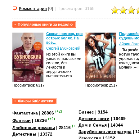
Комментарии
[0]
|
Просмотров: 3168
Популярные книги за неделю
крови,
Скорая помощь при
Подчиняйс
острых болях. На
будешь мо
все…
Айрин Лак
а
Сергей Бубновский
– Ты разб
Из этой книги вы
новую тачку
лого
узнаете, как своими
угрожает з
быть
силами, без
взгляд меч
сех
лекарств и
молнии. –
уг –…
хирургических
вмешательств…
Просмотров: 6317
Просмотров: 2517
Жанры библиотеки
(+2)
Бизнес
| 9154
Фантастика
| 28806
Детские книги
| 16469
(+2)
Фэнтези
| 16236
Дом и Семья
| 14344
(+4)
Любовные романы
| 28116
Зарубежная литература
| 1
Детективы
| 13372
Искусство
| 3152