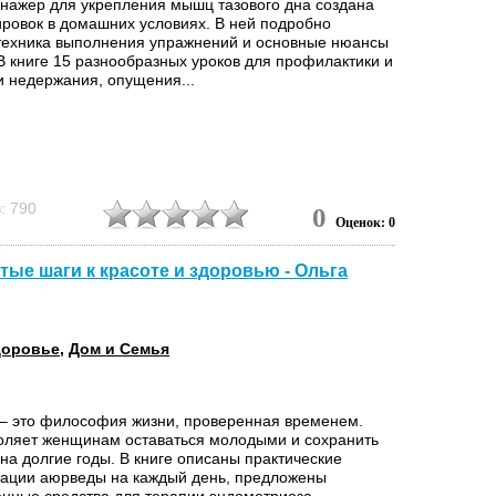
енажер для укрепления мышц тазового дна создана
ировок в домашних условиях. В ней подробно
техника выполнения упражнений и основные нюансы
В книге 15 разнообразных уроков для профилактики и
и недержания, опущения...
: 790
0
Оценок: 0
ые шаги к красоте и здоровью - Ольга
доровье
,
Дом и Семья
– это философия жизни, проверенная временем.
оляет женщинам оставаться молодыми и сохранить
на долгие годы. В книге описаны практические
ации аюрведы на каждый день, предложены
нные средства для терапии эндометриоза,...