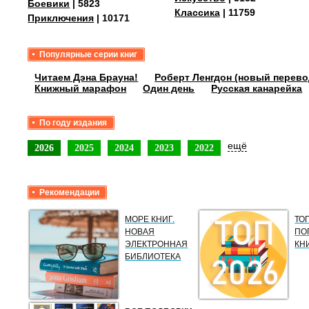
Боевики
| 5823
Классика
| 11759
Приключения
| 10171
Популярные серии книг
Читаем Дэна Брауна!
Роберт Ленгдон (новый перево
Книжный марафон
Один день
Русская канарейка
По году издания
ещё
2026
2025
2024
2023
2022
Рекомендации
МОРЕ КНИГ.
ТО
НОВАЯ
ПО
ЭЛЕКТРОННАЯ
КН
БИБЛИОТЕКА