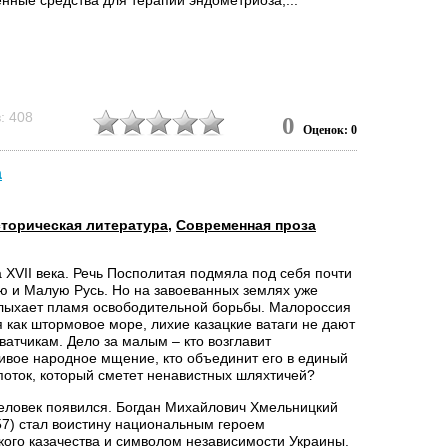
: 408
0
Оценок: 0
а
торическая литература
,
Современная проза
 XVII века. Речь Посполитая подмяла под себя почти
ю и Малую Русь. Но на завоеванных землях уже
лыхает пламя освободительной борьбы. Малороссия
 как штормовое море, лихие казацкие ватаги не дают
ватчикам. Дело за малым – кто возглавит
ивое народное мщение, кто объединит его в единый
оток, который сметет ненавистных шляхтичей?
человек появился. Богдан Михайлович Хмельницкий
57) стал воистину национальным героем
кого казачества и символом независимости Украины.