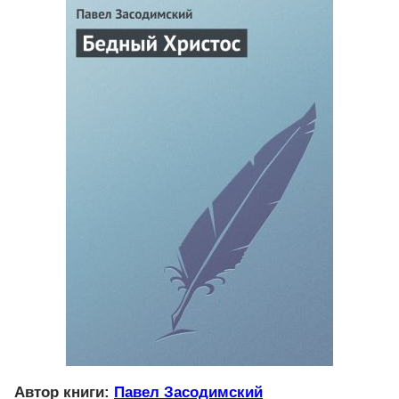
Автор книги:
Павел Засодимский