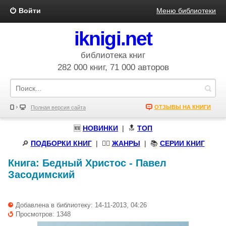
Войти
Меню библиотеки
iknigi.net
библиотека книг
282 000 книг, 71 000 авторов
ОТЗЫВЫ НА КНИГИ
Полная версия сайта
🆕
НОВИНКИ
| 🔝
ТОП
🔎
ПОДБОРКИ КНИГ
|
🧝‍♀️
ЖАНРЫ
| 📚
СЕРИИ КНИГ
Книга:
Бедный Христос
-
Павел
Засодимский
Добавлена в библиотеку: 14-11-2013, 04:26
Просмотров: 1348