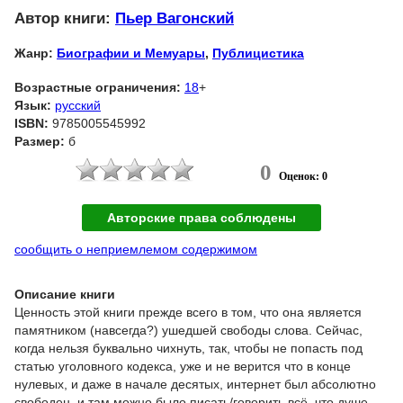
Автор книги:
Пьер Вагонский
Жанр:
Биографии и Мемуары
,
Публицистика
Возрастные ограничения:
18
+
Язык:
русский
ISBN:
9785005545992
Размер:
б
0
Оценок: 0
Авторские права соблюдены
сообщить о неприемлемом содержимом
Описание книги
Ценность этой книги прежде всего в том, что она является
памятником (навсегда?) ушедшей свободы слова. Сейчас,
когда нельзя буквально чихнуть, так, чтобы не попасть под
статью уголовного кодекса, уже и не верится что в конце
нулевых, и даже в начале десятых, интернет был абсолютно
свободен, и там можно было писать/говорить всё, что душе