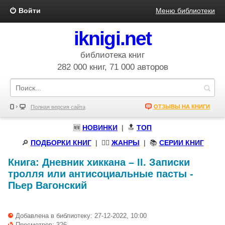
Войти
Меню библиотеки
iknigi.net
библиотека книг
282 000 книг, 71 000 авторов
ОТЗЫВЫ НА КНИГИ
Полная версия сайта
🆕
НОВИНКИ
| 🔝
ТОП
🔎
ПОДБОРКИ КНИГ
|
🧝‍♀️
ЖАНРЫ
| 📚
СЕРИИ КНИГ
Книга:
Дневник хиккана – II. Записки
тролля или антисоциальные пасты
-
Пьер Вагонский
Добавлена в библиотеку: 27-12-2022, 10:00
Просмотров: 326