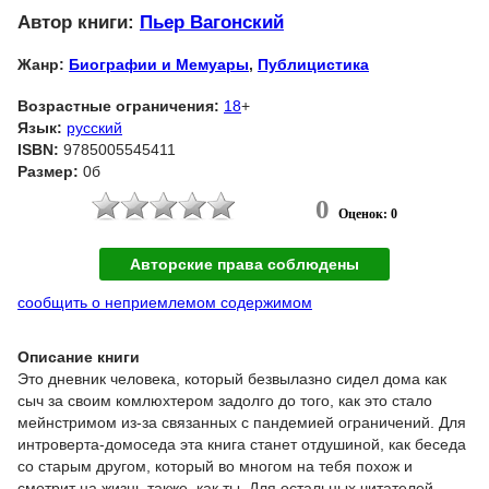
Автор книги:
Пьер Вагонский
Жанр:
Биографии и Мемуары
,
Публицистика
Возрастные ограничения:
18
+
Язык:
русский
ISBN:
9785005545411
Размер:
0б
0
Оценок: 0
Авторские права соблюдены
сообщить о неприемлемом содержимом
Описание книги
Это дневник человека, который безвылазно сидел дома как
сыч за своим комлюхтером задолго до того, как это стало
мейнстримом из-за связанных с пандемией ограничений. Для
интроверта-домоседа эта книга станет отдушиной, как беседа
со старым другом, который во многом на тебя похож и
смотрит на жизнь также, как ты. Для остальных читателей