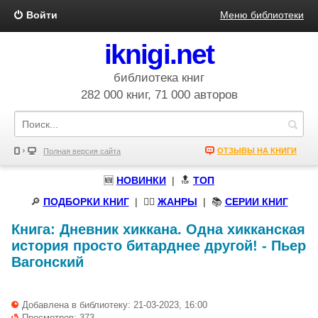
Войти
Меню библиотеки
iknigi.net
библиотека книг
282 000 книг, 71 000 авторов
ОТЗЫВЫ НА КНИГИ
Полная версия сайта
🆕
НОВИНКИ
| 🔝
ТОП
🔎
ПОДБОРКИ КНИГ
|
🧝‍♀️
ЖАНРЫ
| 📚
СЕРИИ КНИГ
Книга:
Дневник хиккана. Одна хикканская
история просто битарднее другой!
-
Пьер
Вагонский
Добавлена в библиотеку: 21-03-2023, 16:00
Просмотров: 373