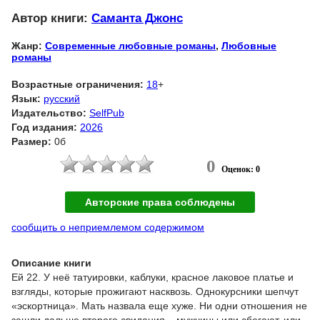
Автор книги:
Саманта Джонс
Жанр:
Современные любовные романы
,
Любовные
романы
Возрастные ограничения:
18
+
Язык:
русский
Издательство:
SelfPub
Год издания:
2026
Размер:
0б
0
Оценок: 0
Авторские права соблюдены
сообщить о неприемлемом содержимом
Описание книги
Ей 22. У неё татуировки, каблуки, красное лаковое платье и
взгляды, которые прожигают насквозь. Однокурсники шепчут
«эскортница». Мать назвала еще хуже. Ни одни отношения не
зашли дальше второго свидания – мужчины или сбегают, или