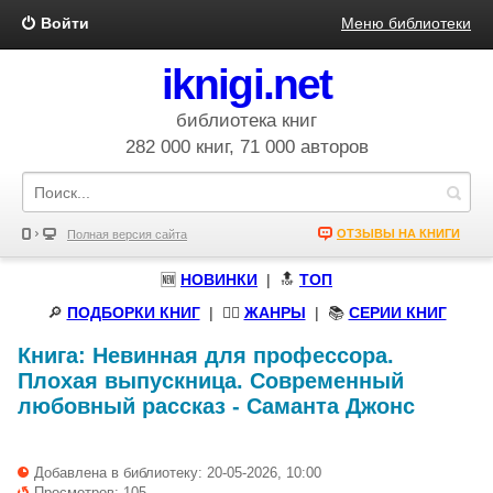
Войти
Меню библиотеки
iknigi.net
библиотека книг
282 000 книг, 71 000 авторов
ОТЗЫВЫ НА КНИГИ
Полная версия сайта
🆕
НОВИНКИ
| 🔝
ТОП
🔎
ПОДБОРКИ КНИГ
|
🧝‍♀️
ЖАНРЫ
| 📚
СЕРИИ КНИГ
Книга:
Невинная для профессора.
Плохая выпускница. Современный
любовный рассказ
-
Саманта Джонс
Добавлена в библиотеку: 20-05-2026, 10:00
Просмотров: 105