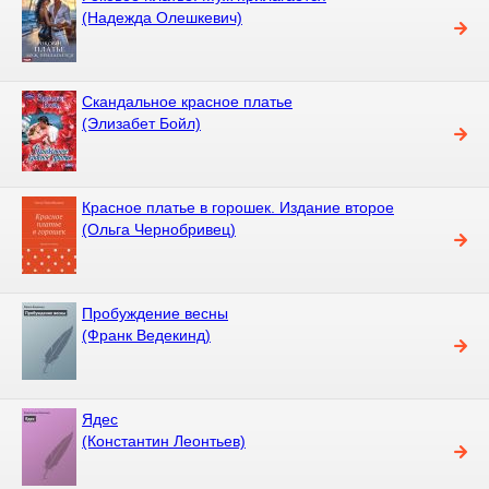
(Надежда Олешкевич)
Скандальное красное платье
(Элизабет Бойл)
Красное платье в горошек. Издание второе
(Ольга Чернобривец)
Пробуждение весны
(Франк Ведекинд)
Ядес
(Константин Леонтьев)