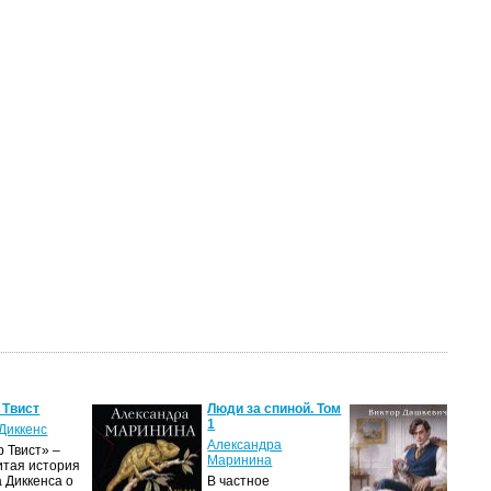
 Твист
Люди за спиной. Том
Лов
1
гла
Диккенс
Александра
Вик
 Твист» –
Маринина
итая история
Дол
 Диккенса о
В частное
про