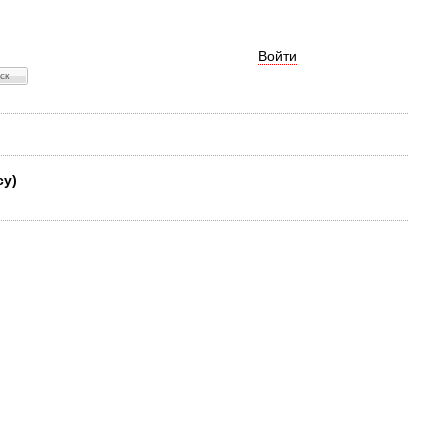
Войти
су)