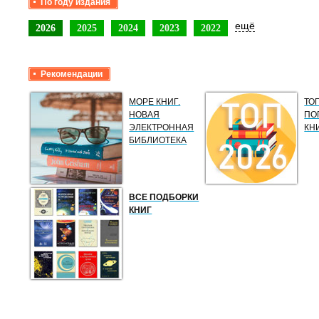
По году издания
ещё
2026
2025
2024
2023
2022
Рекомендации
МОРЕ КНИГ.
ТО
НОВАЯ
ПО
ЭЛЕКТРОННАЯ
КН
БИБЛИОТЕКА
ВСЕ ПОДБОРКИ
КНИГ