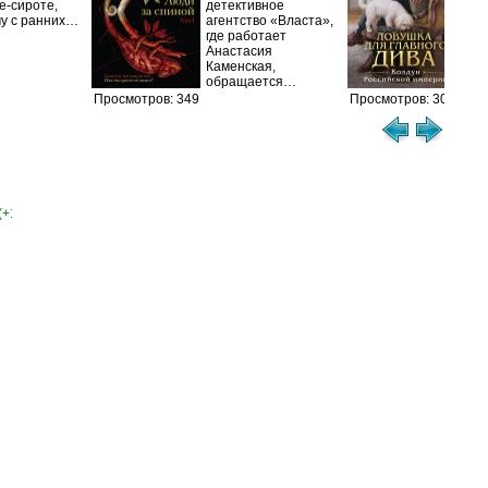
е-сироте,
детективное
рас
му с ранних…
агентство «Власта»,
гра
где работает
Пет
Анастасия
сер
Каменская,
обращается…
Просмотров: 349
Просмотров: 308
(+1)