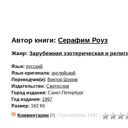
Автор книги:
Серафим Роуз
Жанр:
Зарубежная эзотерическая и религ
Язык:
русский
Язык оригинала:
английский
Переводчик(и):
Виктор Щуров
Издательство:
Светослов
Город издания:
Санкт-Петербург
Год издания:
1997
Размер:
162 Кб
Комментарии
[0]
|
Просмотров: 1492
|