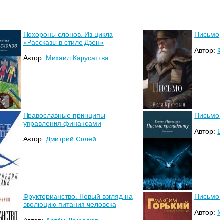
Похороны слонов. Из цикла
Письмо
«Рассказы в стиле Дзен»
Автор:
Автор:
Михаил Карусаттва
Православные принципы
Письмо 
управления финансами
Автор:
Автор:
Дмитрий Солей
Фрукторианство. Новый взгляд на
Письмо
эволюцию питания человека
Автор:
Автор:
Артём Демчуков