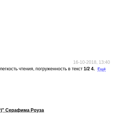
16-10-2018, 13:40
легкость чтения, погруженность в текст
1/2
4.
Ещё
у)" Серафима Роуза