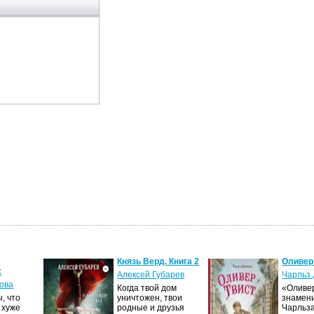
Князь Верд. Книга 2
Оливер
х
Алексей Губарев
Чарльз 
ова
Когда твой дом
«Оливер
, что
уничтожен, твои
знамен
 хуже
родные и друзья
Чарльза