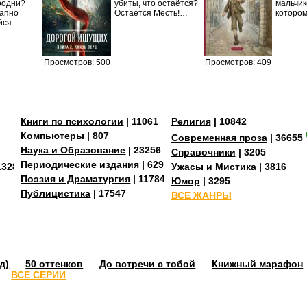
родни?
убиты, что остаётся?
мальчик
запно
Остаётся Месть!…
которо
йся
Просмотров: 500
Просмотров: 409
Книги по психологии
| 11061
Религия
| 10842
Компьютеры
| 807
Современная проза
| 36655
Наука и Образование
| 23256
Справочники
| 3205
Периодические издания
| 629
13287
Ужасы и Мистика
| 3816
Поэзия и Драматургия
| 11784
Юмор
| 3295
Публицистика
| 17547
ВСЕ ЖАНРЫ
д)
50 оттенков
До встречи с тобой
Книжный марафон
ВСЕ СЕРИИ