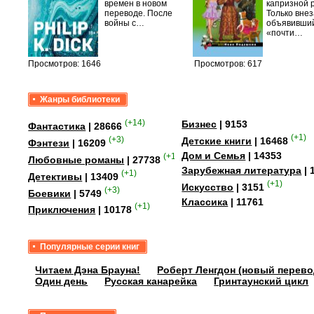
лого
времен в новом
капризной 
быть
переводе. После
Только вне
сех
войны с…
объявивши
уг –…
«почти…
Просмотров: 1646
Просмотров: 617
Жанры библиотеки
(+14)
Бизнес
| 9153
Фантастика
| 28666
(+1)
(+3)
Детские книги
| 16468
Фэнтези
| 16209
Дом и Семья
| 14353
(+15)
Любовные романы
| 27738
Зарубежная литература
| 
(+1)
Детективы
| 13409
(+1)
Искусство
| 3151
(+3)
Боевики
| 5749
Классика
| 11761
(+1)
Приключения
| 10178
Популярные серии книг
Читаем Дэна Брауна!
Роберт Ленгдон (новый перево
Один день
Русская канарейка
Гринтаунский цикл