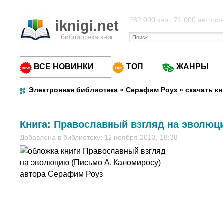
282 000 книг, 71 000 авторо
iknigi.net
библиотека книг
ВСЕ НОВИНКИ
ТОП
ЖАНРЫ
Электронная библиотека
»
Серафим Роуз
»
скачать к
Книга:
Православный взгляд на эволюци
Добавлена в библиотеку: 12 ноября 2013, 18:38