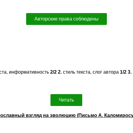
Авторские права соблюдены
ста, информативность
2/2
2.
стиль текста, слог автора
1/2
3.
Читать
вославный взгляд на эволюцию (Письмо А. Каломирос