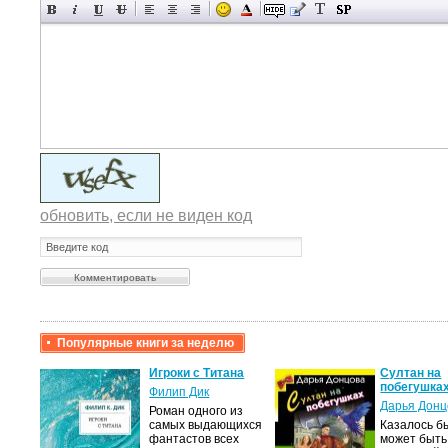
обновить, если не виден код
Популярные книги за неделю
крови,
Игроки с Титана
Султан на
побегушка
Филип Дик
Дарья Донц
Роман одного из
а
самых выдающихся
Казалось бы
фантастов всех
может быть