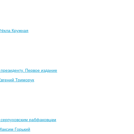
Фёкла Кружная
президенту. Первое издание
Евгений Триморук
 серпуховским рабфаковцам
Максим Горький