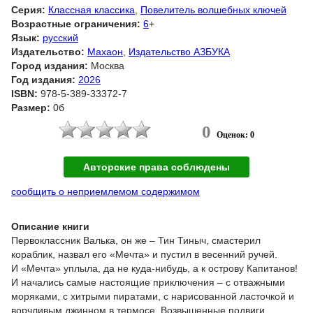
Серия:
Классная классика
,
Повелитель волшебных ключей
Возрастные ограничения:
6
+
Язык:
русский
Издательство:
Махаон
,
Издательство АЗБУКА
Город издания:
Москва
Год издания:
2026
ISBN:
978-5-389-33372-7
Размер:
0б
0
Оценок: 0
Авторские права соблюдены
сообщить о неприемлемом содержимом
Описание книги
Первоклассник Валька, он же – Тин Тиныч, смастерил
кораблик, назвал его «Мечта» и пустил в весенний ручей.
И «Мечта» уплыла, да не куда-нибудь, а к острову Капитанов!
И начались самые настоящие приключения – с отважными
моряками, с хитрыми пиратами, с нарисованной ласточкой и
ворчливым джинном в термосе. Возвышенные подвиги,