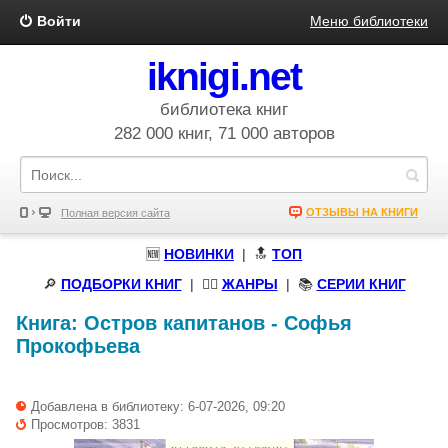
Войти
Меню библиотеки
iknigi.net
библиотека книг
282 000 книг, 71 000 авторов
ОТЗЫВЫ НА КНИГИ
Полная версия сайта
🆕
НОВИНКИ
| 🔝
ТОП
🔎
ПОДБОРКИ КНИГ
|
🧝‍♀️
ЖАНРЫ
| 📚
СЕРИИ КНИГ
Книга:
Остров капитанов
-
Софья
Прокофьева
Добавлена в библиотеку: 6-07-2026, 09:20
Просмотров: 3831