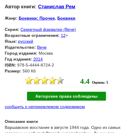
Автор книги:
Станислав Рем
Жанр:
Боевики: Прочее
,
Боевики
Серия:
Секретный фарватер (Вече)
Возрастные ограничения:
12
+
Язык:
русский
Издательство:
Вече
Город издания:
Москва
Год издания:
2014
ISBN:
978-5-4444-8724-2
Размер:
560 Кб
4.4
Оценок: 5
Авторские права соблюдены
сообщить о неприемлемом содержимом
Описание книги
Варшавское восстание в августе 1944 года. Одно из самых