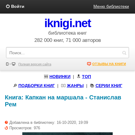
Войти
Меню библиотеки
iknigi.net
библиотека книг
282 000 книг, 71 000 авторов
ОТЗЫВЫ НА КНИГИ
Полная версия сайта
🆕
НОВИНКИ
| 🔝
ТОП
🔎
ПОДБОРКИ КНИГ
|
🧝‍♀️
ЖАНРЫ
| 📚
СЕРИИ КНИГ
Книга:
Капкан на маршала
-
Станислав
Рем
Добавлена в библиотеку: 16-10-2020, 19:09
Просмотров: 976