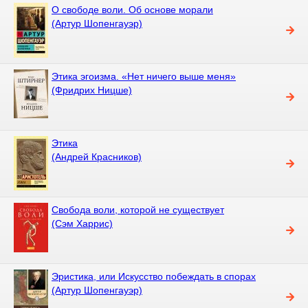
О свободе воли. Об основе морали
(Артур Шопенгауэр)
Этика эгоизма. «Нет ничего выше меня»
(Фридрих Ницше)
Этика
(Андрей Красников)
Свобода воли, которой не существует
(Сэм Харрис)
Эристика, или Искусство побеждать в спорах
(Артур Шопенгауэр)