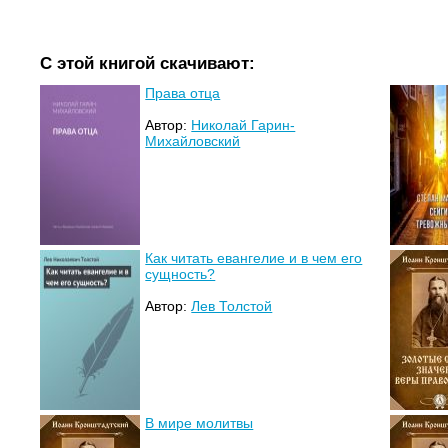
С этой книгой скачивают:
Права отца
Автор:
Николай Гарин-
Михайловский
Как читать евангелие и в чем его
сущность?
Автор:
Лев Толстой
В мире молитвы