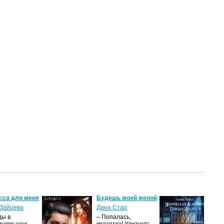
сса для меня
Будешь моей женой
Ма
ак
Зайцева
Дана Стар
ис
ды в
– Попалась,
Та