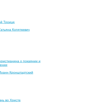
ой Троице
Татьяна Копяткевич
христианина о покаянии и
ении
Иоанн Кронштадтский
нь во Христе