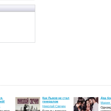
я,
Как Лыков не стал
Два бо
ей!
генералом
Мария 
с
Николай Свечин
Однаж