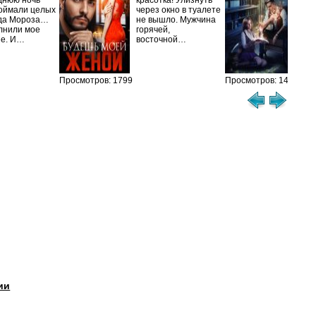
днюю ночь
красотка! Улизнуть
оймали целых
через окно в туалете
Ака
да Мороза…
не вышло. Мужчина
не 
лнили мое
горячей,
из
ие. И…
восточной…
иск
см
Просмотров: 1799
Просмотров: 1458
ии