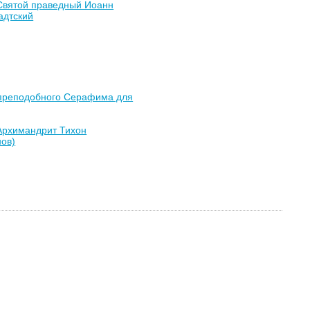
Святой праведный Иоанн
адтский
преподобного Серафима для
Архимандрит Тихон
ов)