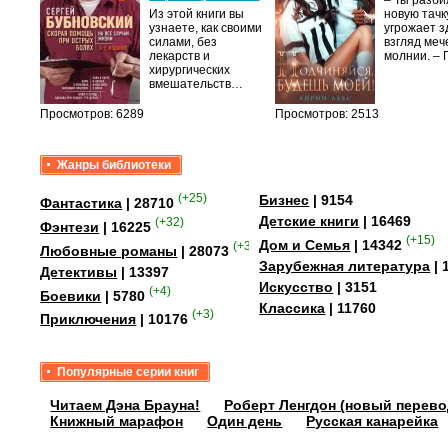
– Ты разб
Из этой книги вы
новую тачку
лого
узнаете, как своими
угрожает з
быть
силами, без
взгляд меч
сех
лекарств и
молнии. –
уг –…
хирургических
вмешательств…
Просмотров: 6289
Просмотров: 2513
Жанры библиотеки
(+25)
Бизнес
| 9154
Фантастика
| 28710
Детские книги
| 16469
(+32)
Фэнтези
| 16225
(+15)
Дом и Семья
| 14342
(+349)
Любовные романы
| 28073
Зарубежная литература
| 
Детективы
| 13397
Искусство
| 3151
(+4)
Боевики
| 5780
Классика
| 11760
(+3)
Приключения
| 10176
Популярные серии книг
Читаем Дэна Брауна!
Роберт Ленгдон (новый перево
Книжный марафон
Один день
Русская канарейка