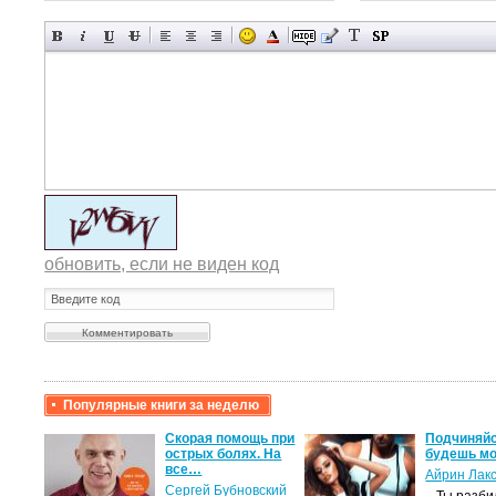
обновить, если не виден код
Популярные книги за неделю
крови,
Скорая помощь при
Подчиняйс
острых болях. На
будешь мо
все…
Айрин Лак
а
Сергей Бубновский