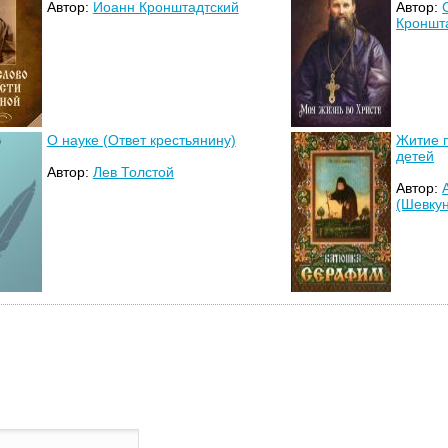
Автор:
Иоанн Кронштадтский
Автор:
Кроншт
О науке (Ответ крестьянину)
Житие 
детей
Автор:
Лев Толстой
Автор:
(Шевкун