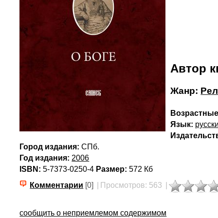
Автор к
Жанр:
Рел
Возрастные
Язык:
русск
Издательст
Город издания:
СПб.
Год издания:
2006
ISBN:
5-7373-0250-4
Размер:
572 Кб
Комментарии
[0]
|
Просмотров: 563
|
сообщить о неприемлемом содержимом