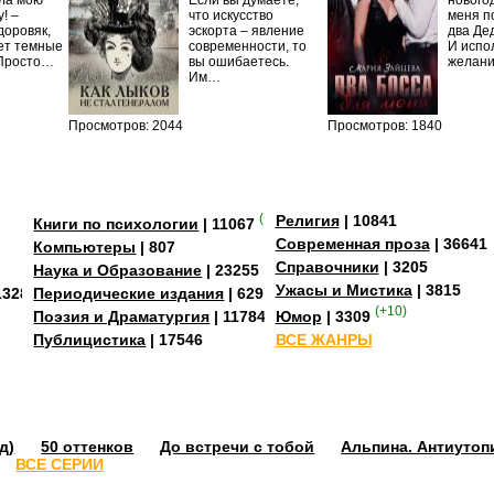
ила мою
Если вы думаете,
нового
! –
что искусство
меня п
доровяк,
эскорта – явление
два Де
ет темные
современности, то
И испо
 Просто…
вы ошибаетесь.
желан
Им…
Просмотров: 2044
Просмотров: 1840
(+4)
Религия
| 10841
Книги по психологии
| 11067
Современная проза
| 36641
Компьютеры
| 807
Справочники
| 3205
Наука и Образование
| 23255
Ужасы и Мистика
| 3815
13284
Периодические издания
| 629
(+10)
Поэзия и Драматургия
| 11784
Юмор
| 3309
Публицистика
| 17546
ВСЕ ЖАНРЫ
д)
50 оттенков
До встречи с тобой
Альпина. Антиутоп
ВСЕ СЕРИИ