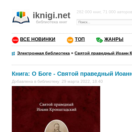
282 000 книг, 71 000 авторо
iknigi.net
библиотека книг
ВСЕ НОВИНКИ
ТОП
ЖАНРЫ
Электронная библиотека
»
Святой праведный Иоанн 
Книга:
О Боге
-
Святой праведный Иоан
Добавлена в библиотеку: 29 марта 2022, 18:40