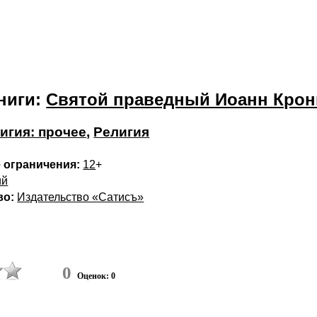
ниги:
Святой праведный Иоанн Крон
игия: прочее
,
Религия
 ограничения:
12
+
ий
во:
Издательство «Сатисъ»
0
Оценок: 0