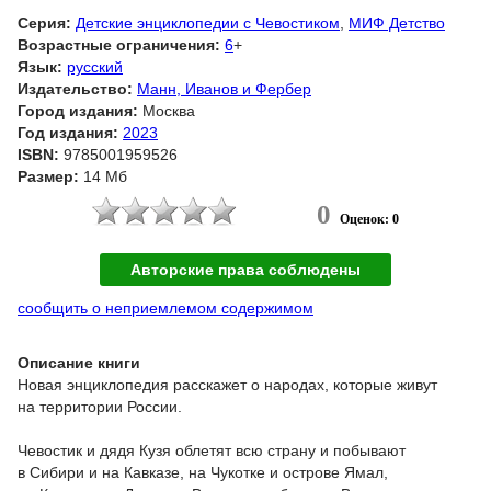
Серия:
Детские энциклопедии с Чевостиком
,
МИФ Детство
Возрастные ограничения:
6
+
Язык:
русский
Издательство:
Манн, Иванов и Фербер
Город издания:
Москва
Год издания:
2023
ISBN:
9785001959526
Размер:
14 Мб
0
Оценок: 0
Авторские права соблюдены
сообщить о неприемлемом содержимом
Описание книги
Новая энциклопедия расскажет о народах, которые живут
на территории России.
Чевостик и дядя Кузя облетят всю страну и побывают
в Сибири и на Кавказе, на Чукотке и острове Ямал,