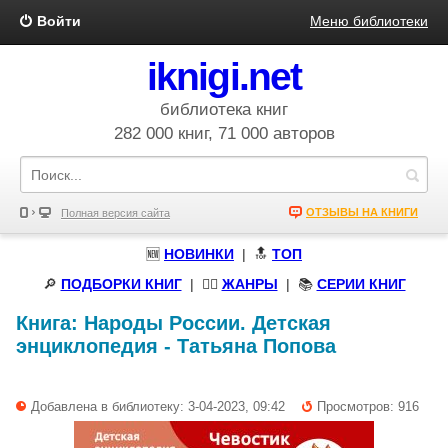
Войти
Меню библиотеки
iknigi.net
библиотека книг
282 000 книг, 71 000 авторов
ОТЗЫВЫ НА КНИГИ
Полная версия сайта
🆕
НОВИНКИ
| 🔝
ТОП
🔎
ПОДБОРКИ КНИГ
|
🧝‍♀️
ЖАНРЫ
| 📚
СЕРИИ КНИГ
Книга:
Народы России. Детская
энциклопедия
-
Татьяна Попова
Добавлена в библиотеку: 3-04-2023, 09:42
Просмотров: 916