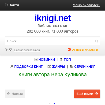
Войти
Меню библиотеки
iknigi.net
библиотека книг
282 000 книг, 71 000 авторов
ОТЗЫВЫ НА КНИГИ
Полная версия сайта
🆕
НОВИНКИ
| 🔝
ТОП
🔎
ПОДБОРКИ КНИГ
|
🧝‍♀️
ЖАНРЫ
| 📚
СЕРИИ КНИГ
Книги автора Вера Куликова
Новые
Ещё книги
1
2