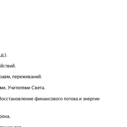
д.).
ействий.
травм, переживаний.
ями, Учителями Света.
 Восстановление финансового потока и энергии
фона.