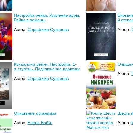
Настройка рейки. Усиление ауры.
Биогала
Рейки в помощь
й ступе
Автор:
Серафима Суворова
Автор:
Кундалини рейки. Настройка. 1-
Очищен
я ступень. Подключение практики
Автор:
Автор:
Серафима Суворова
Очищение организма
Шесть 
Автор:
Елена Бойко
Автор: