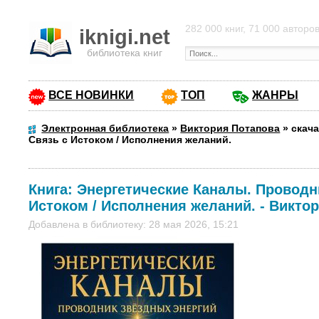
282 000 книг, 71 000 авторо
iknigi.net
библиотека книг
ВСЕ НОВИНКИ
ТОП
ЖАНРЫ
Электронная библиотека
»
Виктория Потапова
»
скач
Связь с Истоком / Исполнения желаний.
Книга:
Энергетические Каналы. Проводни
Истоком / Исполнения желаний.
-
Виктор
Добавлена в библиотеку: 28 мая 2026, 15:21