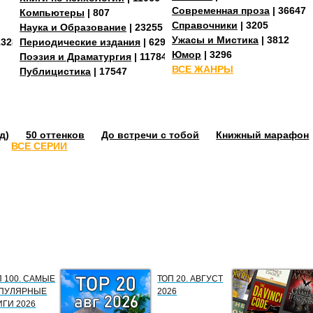
Современная проза
| 36647
Компьютеры
| 807
Справочники
| 3205
Наука и Образование
| 23255
Ужасы и Мистика
| 3812
13288
Периодические издания
| 629
Юмор
| 3296
Поэзия и Драматургия
| 11784
ВСЕ ЖАНРЫ
Публицистика
| 17547
д)
50 оттенков
До встречи с тобой
Книжный марафон
ВСЕ СЕРИИ
П 100. САМЫЕ
ТОП 20. АВГУСТ
ПУЛЯРНЫЕ
2026
ИГИ 2026