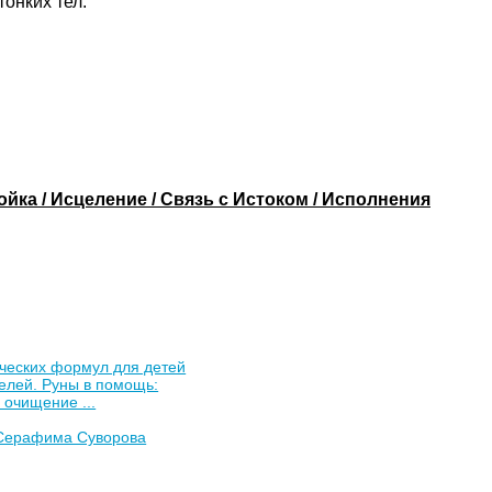
онких тел.
ка / Исцеление / Связь с Истоком / Исполнения
ческих формул для детей
елей. Руны в помощь:
 очищение ...
Серафима Суворова