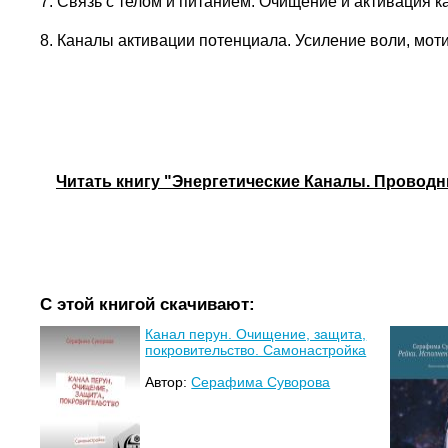
7. Связь с телом и питанием. Очищение и активация к
8. Каналы активации потенциала. Усиление воли, моти
Читать книгу "Энергетические Каналы. Проводн
С этой книгой скачивают:
Канал перун. Очищение, защита,
покровительство. Самонастройка
Автор:
Серафима Суворова