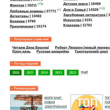
Детские книги
| 16469
(+5)
Фэнтези
| 16211
(+1)
Дом и Семья
| 14328
(+35)
Любовные романы
| 27771
Зарубежная литература
| 
Детективы
| 13402
Искусство
| 3151
Боевики
| 5760
Классика
| 11761
Приключения
| 10174
Популярные серии книг
Читаем Дэна Брауна!
Роберт Ленгдон (новый перево
Один день
Русская канарейка
Гринтаунский цикл
По году издания
ещё
2026
2025
2024
2023
2022
Рекомендации
МОРЕ КНИГ.
ТО
НОВАЯ
ПО
ЭЛЕКТРОННАЯ
КН