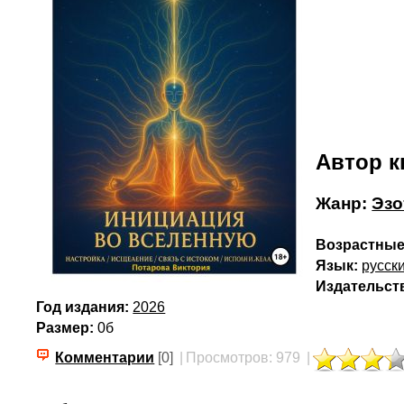
Автор к
Жанр:
Эзо
Возрастные
Язык:
русск
Издательст
Год издания:
2026
Размер:
0б
Комментарии
[0]
|
Просмотров: 979
|