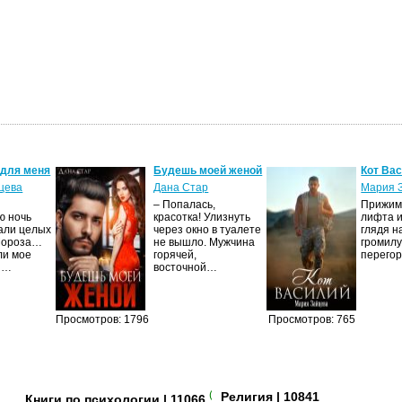
 для меня
Будешь моей женой
Кот Ва
цева
Дана Стар
Мария 
– Попалась,
Прижима
ю ночь
красотка! Улизнуть
лифта и
али целых
через окно в туалете
глядя н
Мороза…
не вышло. Мужчина
громилу
ли мое
горячей,
перего
И…
восточной…
Просмотров: 1796
Просмотров: 765
(+3)
Религия
| 10841
Книги по психологии
| 11066