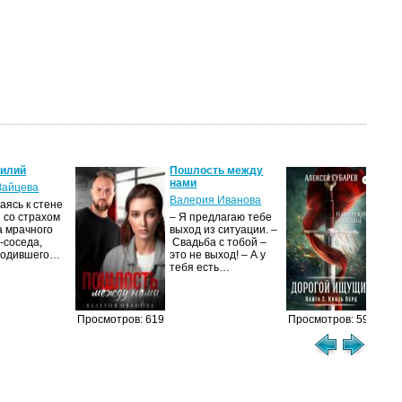
силий
Пошлость между
Кня
нами
Зайцева
Але
Валерия Иванова
ясь к стене
Ког
 со страхом
– Я предлагаю тебе
уни
а мрачного
выход из ситуации. –
род
-соседа,
Свадьба с тобой –
уби
родившего…
это не выход! – А у
Ост
тебя есть…
Просмотров: 619
Просмотров: 594