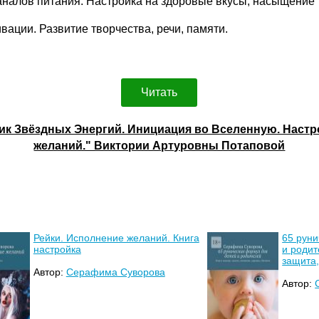
аналов питания. Настройка на здоровые вкусы, насыщение т
вации. Развитие творчества, речи, памяти.
Читать
ик Звёздных Энергий. Инициация во Вселенную. Настрой
желаний." Виктории Артуровны Потаповой
Рейки. Исполнение желаний. Книга
65 руни
настройка
и родит
защита,
Автор:
Серафима Суворова
Автор: