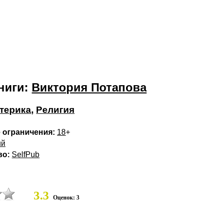
ниги:
Виктория Потапова
терика
,
Религия
 ограничения:
18
+
ий
во:
SelfPub
3.3
Оценок: 3