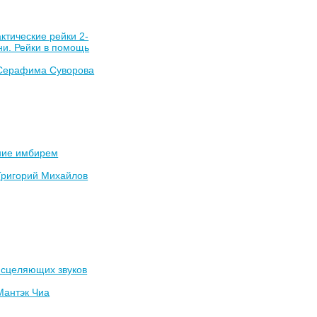
ктические рейки 2-
ни. Рейки в помощь
Серафима Суворова
ие имбирем
Григорий Михайлов
исцеляющих звуков
Мантэк Чиа