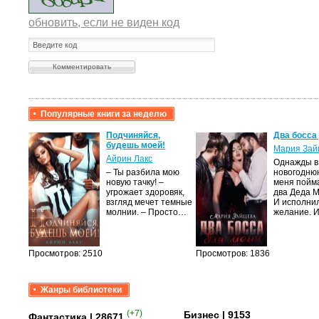
обновить, если не виден код
Популярные книги за неделю
крови,
Подчиняйся,
Два босса
будешь моей!
Мария Зай
Айрин Лакс
Однажды в
а
– Ты разбила мою
новогодню
новую тачку! –
меня пойм
лого
угрожает здоровяк,
два Деда 
быть
взгляд мечет темные
И исполни
сех
молнии. – Просто…
желание. 
уг –…
Просмотров: 2510
Просмотров: 1836
Жанры библиотеки
(+7)
Бизнес
| 9153
Фантастика
| 28671