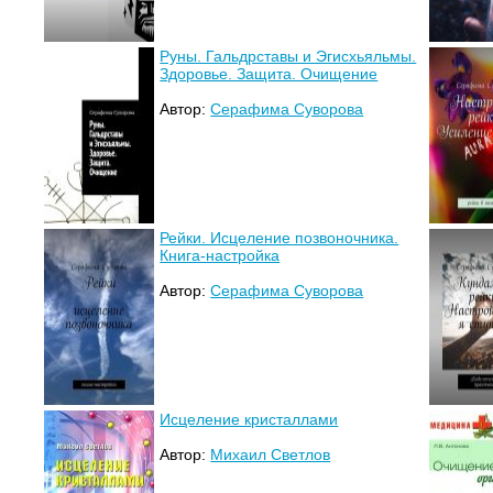
Руны. Гальдрставы и Эгисхьяльмы.
Здоровье. Защита. Очищение
Автор:
Серафима Суворова
Рейки. Исцеление позвоночника.
Книга-настройка
Автор:
Серафима Суворова
Исцеление кристаллами
Автор:
Михаил Светлов