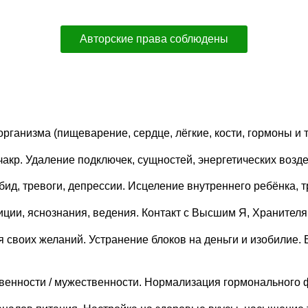
Авторские права соблюдены
рганизма (пищеварение, сердце, лёгкие, кости, гормоны и т.
чакр. Удаление подключек, сущностей, энергетических возд
бид, тревоги, депрессии. Исцеление внутреннего ребёнка, 
уиции, яснознания, ведения. Контакт с Высшим Я, Хранител
я своих желаний. Устранение блоков на деньги и изобилие.
твенности / мужественности. Нормализация гормонального 