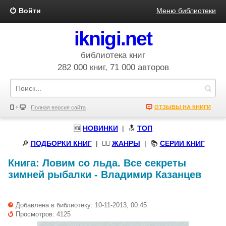
Войти
Меню библиотеки
iknigi.net
библиотека книг
282 000 книг, 71 000 авторов
ОТЗЫВЫ НА КНИГИ
Полная версия сайта
🆕
НОВИНКИ
| 🔝
ТОП
🔎
ПОДБОРКИ КНИГ
|
🧝‍♀️
ЖАНРЫ
| 📚
СЕРИИ КНИГ
Книга:
Ловим со льда. Все секреты
зимней рыбалки
-
Владимир Казанцев
Добавлена в библиотеку: 10-11-2013, 00:45
Просмотров: 4125