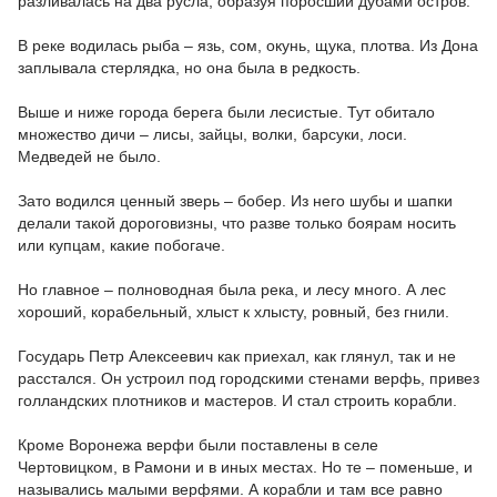
разливалась на два русла, образуя поросший дубами остров.
В реке водилась рыба – язь, сом, окунь, щука, плотва. Из Дона
заплывала стерлядка, но она была в редкость.
Выше и ниже города берега были лесистые. Тут обитало
множество дичи – лисы, зайцы, волки, барсуки, лоси.
Медведей не было.
Зато водился ценный зверь – бобер. Из него шубы и шапки
делали такой дороговизны, что разве только боярам носить
или купцам, какие побогаче.
Но главное – полноводная была река, и лесу много. А лес
хороший, корабельный, хлыст к хлысту, ровный, без гнили.
Государь Петр Алексеевич как приехал, как глянул, так и не
расстался. Он устроил под городскими стенами верфь, привез
голландских плотников и мастеров. И стал строить корабли.
Кроме Воронежа верфи были поставлены в селе
Чертовицком, в Рамони и в иных местах. Но те – поменьше, и
назывались малыми верфями. А корабли и там все равно