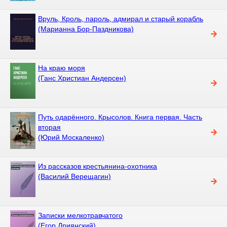
Вруль, Кроль, пароль, адмирал и старый корабль
(Марианна Бор-Паздникова)
На краю моря
(Ганс Христиан Андерсен)
Путь одарённого. Крысолов. Книга первая. Часть
вторая
(Юрий Москаленко)
Из рассказов крестьянина-охотника
(Василий Верещагин)
Записки мелкотравчатого
(Егор Дриянский)