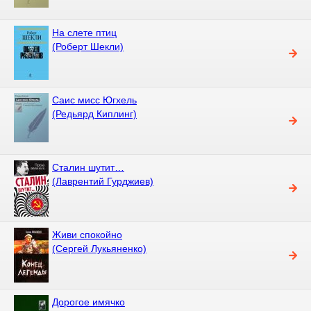
На слете птиц
(Роберт Шекли)
Саис мисс Югхель
(Редьярд Киплинг)
Сталин шутит…
(Лаврентий Гурджиев)
Живи спокойно
(Сергей Лукьяненко)
Дорогое имячко