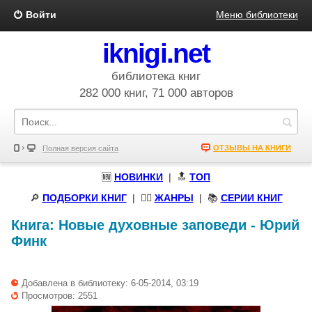
Войти
Меню библиотеки
iknigi.net
библиотека книг
282 000 книг, 71 000 авторов
ОТЗЫВЫ НА КНИГИ
Полная версия сайта
🆕
НОВИНКИ
| 🔝
ТОП
🔎
ПОДБОРКИ КНИГ
|
🧝‍♀️
ЖАНРЫ
| 📚
СЕРИИ КНИГ
Книга:
Новые духовные заповеди
-
Юрий
Финк
Добавлена в библиотеку: 6-05-2014, 03:19
Просмотров: 2551