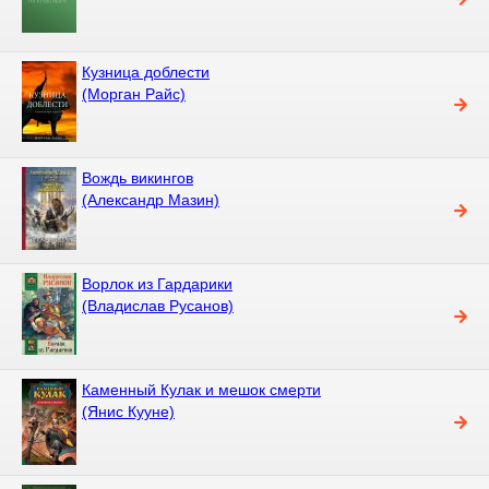
Кузница доблести
(Морган Райс)
Вождь викингов
(Александр Мазин)
Ворлок из Гардарики
(Владислав Русанов)
Каменный Кулак и мешок смерти
(Янис Кууне)