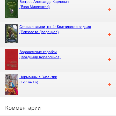
Беггров Александр Карлович
(Яков Минченков)
Стоячие камни, кн. 1: Квиттинская ведьма
(Елизавета Дворецкая)
Воронежские корабли
(Владимир Кораблинов)
Норманны в Византии
(Гюг ле Ру)
Комментарии