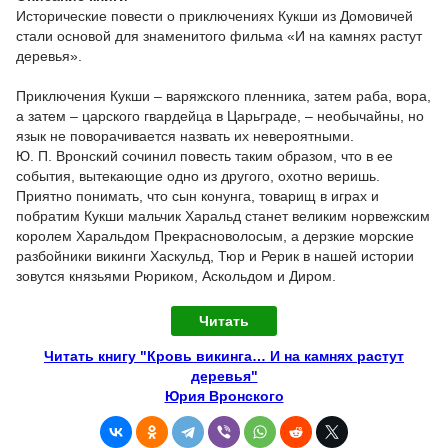
Исторические повести о приключениях Кукши из Домовичей
стали основой для знаменитого фильма «И на камнях растут
деревья».
Приключения Кукши – варяжского пленника, затем раба, вора,
а затем – царского гвардейца в Царьграде, – необычайны, но
язык не поворачивается назвать их невероятными.
Ю. П. Вронский сочинил повесть таким образом, что в ее
события, вытекающие одно из другого, охотно веришь.
Приятно понимать, что сын конунга, товарищ в играх и
побратим Кукши мальчик Харальд станет великим норвежским
королем Харальдом Прекрасноволосым, а дерзкие морские
разбойники викинги Хаскульд, Тюр и Рерик в нашей истории
зовутся князьями Рюриком, Аскольдом и Диром.
Читать
Читать книгу "Кровь викинга… И на камнях растут
деревья"
Юрия Вронского