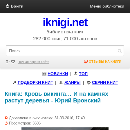
Войти
Меню библиотеки
iknigi.net
библиотека книг
282 000 книг, 71 000 авторов
ОТЗЫВЫ НА КНИГИ
Полная версия сайта
🆕
НОВИНКИ
| 🔝
ТОП
🔎
ПОДБОРКИ КНИГ
|
🧝‍♀️
ЖАНРЫ
| 📚
СЕРИИ КНИГ
Книга:
Кровь викинга… И на камнях
растут деревья
-
Юрий Вронский
Добавлена в библиотеку: 31-03-2016, 17:40
Просмотров: 3606