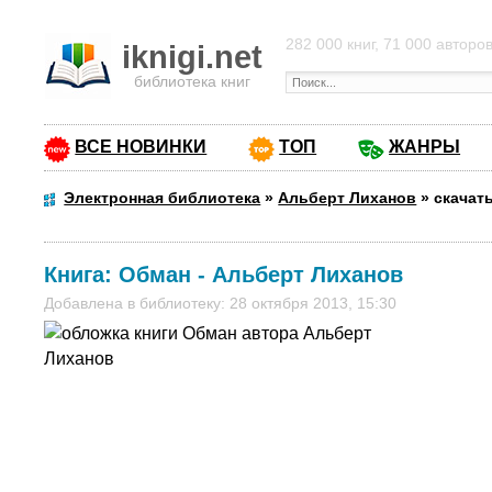
282 000 книг, 71 000 авторо
iknigi.net
библиотека книг
ВСЕ НОВИНКИ
ТОП
ЖАНРЫ
Электронная библиотека
»
Альберт Лиханов
»
скачат
Книга:
Обман
-
Альберт Лиханов
Добавлена в библиотеку: 28 октября 2013, 15:30