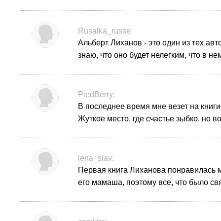
Rusalka_russe:
Альберт Лиханов - это один из тех ав
знаю, что оно будет нелегким, что в н
PiedBerry:
В последнее время мне везет на книги
Жуткое место, где счастье зыбко, но в
lena_slav:
Первая книга Лиханова понравилась м
его мамаша, поэтому все, что было св