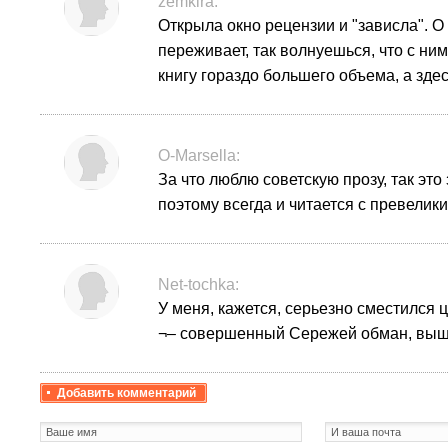
zemkira:
Открыла окно рецензии и "зависла". О
переживает, так волнуешься, что с ни
книгу гораздо большего объема, а зде
O-Marsella:
За что люблю советскую прозу, так это
поэтому всегда и читается с превелик
Net-tochka:
У меня, кажется, серьезно сместился 
¬– совершенный Сережей обман, выше
Добавить комментарий