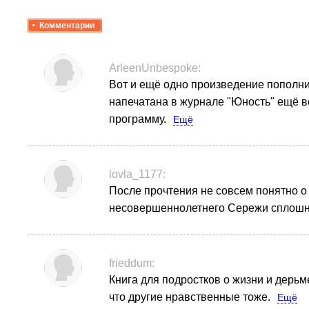
Комментарии
ArleenUnbespoke:
Вот и ещё одно произведение пополнил
напечатана в журнале "Юность" ещё во
программу.
Ещё
lovla_1177:
После прочтения не совсем понятно о
несовершеннолетнего Сережи сплошной
frieddum:
Книга для подростков о жизни и дерьме
что другие нравственные тоже.
Ещё