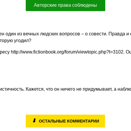
Авторские права соблюдены
 один из вечных людских вопросов – о совести. Правда и 
оторую угодил?
есу http://www.fictionbook.org/forum/viewtopic.php?t=3102
истичность. Кажется, что он ничего не придумывает, а наблю
⬇
ОСТАЛЬНЫЕ КОММЕНТАРИИ