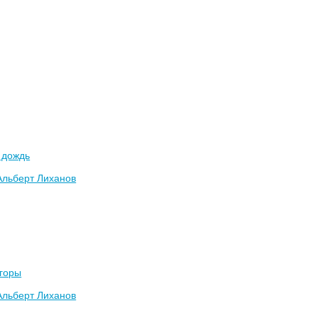
 дождь
Альберт Лиханов
 горы
Альберт Лиханов