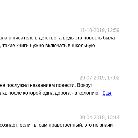
11-10-2019, 12:59
ла о писателе в детстве, а ведь эта повесть была
, такие книги нужно включать в школьную
29-07-2019, 17:02
ана послужил названием повести. Вокруг
, после которой одна дорога - в колонию.
Ещё
30-04-2018, 13:14
ознает: если ты сам нравственный, это не значит,