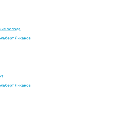
ние холода
Альберт Лиханов
нт
Альберт Лиханов