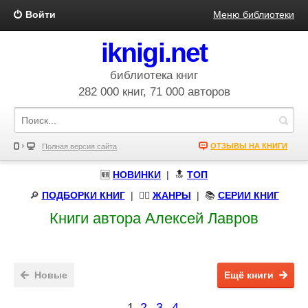
Войти
Меню библиотеки
iknigi.net
библиотека книг
282 000 книг, 71 000 авторов
ОТЗЫВЫ НА КНИГИ
Полная версия сайта
🆕
НОВИНКИ
| 🔝
ТОП
🔎
ПОДБОРКИ КНИГ
|
🧝‍♀️
ЖАНРЫ
| 📚
СЕРИИ КНИГ
Книги автора Алексей Лавров
Новые
Ещё книги
1
2
3
4