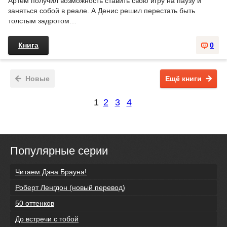
Артём получил возможность ставить свою игру на паузу и
заняться собой в реале. А Денис решил перестать быть
толстым задротом…
Книга
0
Новые
Ещё книги
1
2
3
4
Популярные серии
Читаем Дэна Брауна!
Роберт Ленгдон (новый перевод)
50 оттенков
До встречи с тобой