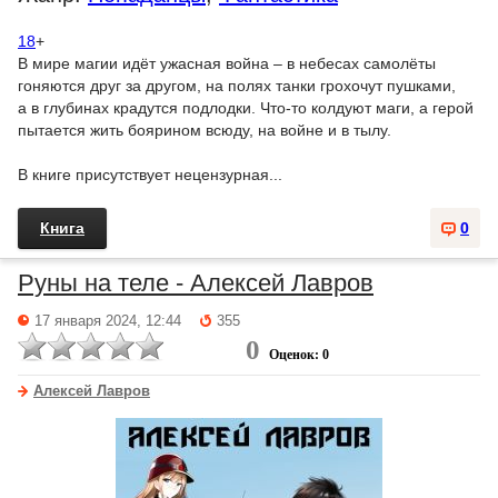
18
+
В мире магии идёт ужасная война – в небесах самолёты
гоняются друг за другом, на полях танки грохочут пушками,
а в глубинах крадутся подлодки. Что-то колдуют маги, а герой
пытается жить боярином всюду, на войне и в тылу.
В книге присутствует нецензурная...
Книга
0
Руны на теле - Алексей Лавров
17 января 2024, 12:44
355
0
Оценок: 0
Алексей Лавров