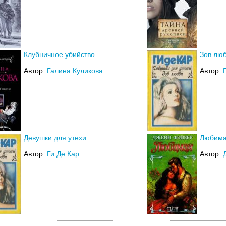
Клубничное убийство
Зов лю
Автор:
Галина Куликова
Автор:
Девушки для утехи
Любим
Автор:
Ги Де Кар
Автор: