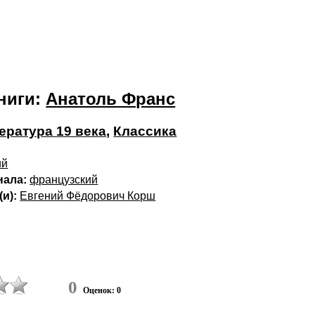
ниги:
Анатоль Франс
ература 19 века
,
Классика
ий
нала:
французский
и):
Евгений Фёдорович Корш
0
Оценок: 0