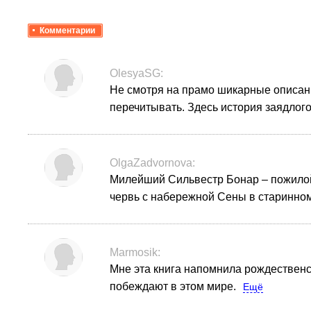
Комментарии
OlesyaSG:
Не смотря на прамо шикарные описани
перечитывать.
Здесь история заядлог
OlgaZadvornova:
Милейший Сильвестр Бонар – пожилой 
червь с набережной Сены в старинном
Marmosik:
Мне эта книга напомнила рождественск
побеждают в этом мире.
Ещё