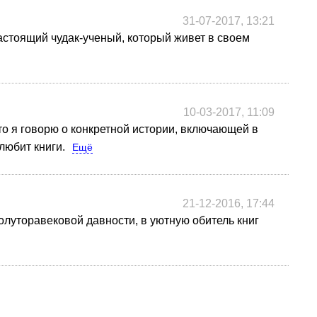
31-07-2017, 13:21
астоящий чудак-ученый, который живет в своем
10-03-2017, 11:09
Это я говорю о конкретной истории, включающей в
любит книги.
Ещё
21-12-2016, 17:44
олуторавековой давности, в уютную обитель книг