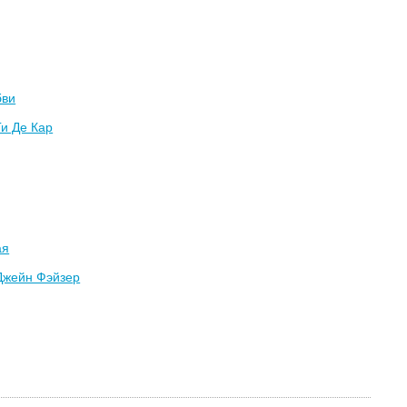
бви
Ги Де Кар
ая
Джейн Фэйзер