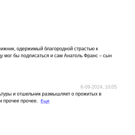
нижник, одержимый благородной страстью к
у мог бы подписаться и сам Анатоль Франс – сын
6-09-2024, 10:05
льтуры и отшельник размышляет о прожитых в
и прочее прочее.
Ещё