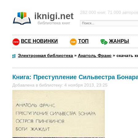
282 000 книг, 71 000 авторо
iknigi.net
библиотека книг
ВСЕ НОВИНКИ
ТОП
ЖАНРЫ
Электронная библиотека
»
Анатоль Франс
»
скачать 
Книга:
Преступление Сильвестра Бонар
Добавлена в библиотеку: 4 ноября 2013, 23:25