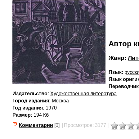
Автор к
Жанр:
Лит
Язык:
русск
Язык ориги
Переводчик(
Издательство:
Художественная литература
Город издания:
Москва
Год издания:
1970
Размер:
194 Кб
Комментарии
[0]
|
Просмотров: 3177
|