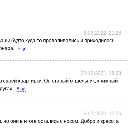
6-03-2022, 21:28
зацы будто куда-то проваливались и приходилось
онара.
Ещё
22-12-2021, 18:38
з своей квартирки. Он старый отшельник, книжный
ругах.
Ещё
6-07-2020, 10:56
но они в итоге остались с носом. Добро и красота