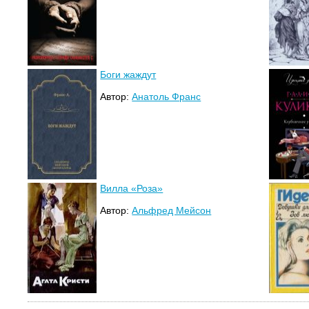
Боги жаждут
Автор:
Анатоль Франс
Вилла «Роза»
Автор:
Альфред Мейсон