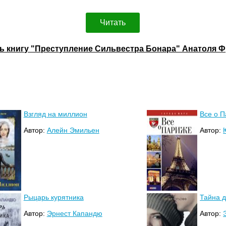
Читать
ь книгу "Преступление Сильвестра Бонара" Анатоля 
Взгляд на миллион
Все о 
Автор:
Алейн Эмильен
Автор:
Рыцарь курятника
Тайна 
Автор:
Эрнест Капандю
Автор: