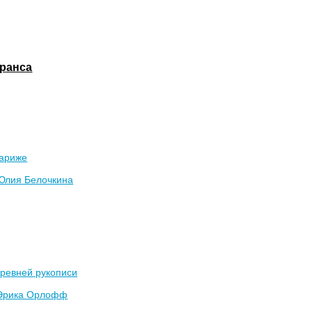
Франса
Париже
Юлия Белочкина
древней рукописи
Эрика Орлофф