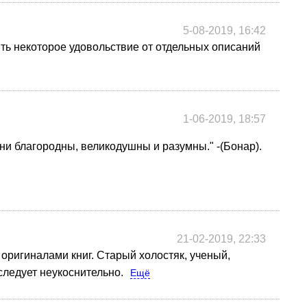
5-08-2019, 16:42
ить некоторое удовольствие от отдельных описаний
1-06-2019, 18:57
ни благородны, великодушны и разумны." -(Бонар).
21-02-2019, 22:33
оригиналами книг. Старый холостяк, ученый,
ледует неукоснительно.
Ещё