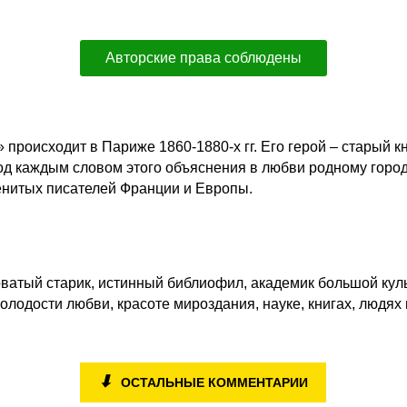
Авторские права соблюдены
роисходит в Париже 1860-1880-х гг. Его герой – старый к
од каждым словом этого объяснения в любви родному город
енитых писателей Франции и Европы.
аковатый старик, истинный библиофил, академик большой ку
олодости любви, красоте мироздания, науке, книгах, людях 
⬇
ОСТАЛЬНЫЕ КОММЕНТАРИИ