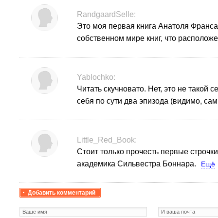
RandgaardSelle:
Это моя первая книга Анатоля Франса
собственном мире книг, что расположе
Yablochko:
Читать скучновато. Нет, это не такой
себя по сути два эпизода (видимо, са
Little_Red_Book:
Стоит только прочесть первые строчки
академика Сильвестра Боннара.
Ещё
Добавить комментарий