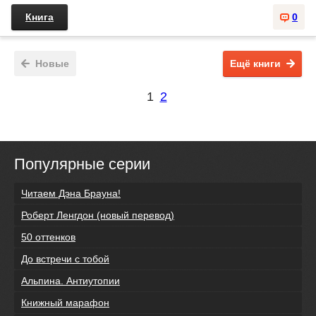
Книга
0
Новые
Ещё книги
1
2
Популярные серии
Читаем Дэна Брауна!
Роберт Ленгдон (новый перевод)
50 оттенков
До встречи с тобой
Альпина. Антиутопии
Книжный марафон