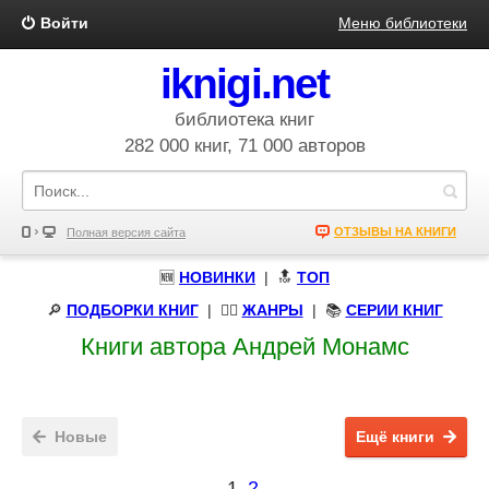
Войти
Меню библиотеки
iknigi.net
библиотека книг
282 000 книг, 71 000 авторов
ОТЗЫВЫ НА КНИГИ
Полная версия сайта
🆕
НОВИНКИ
| 🔝
ТОП
🔎
ПОДБОРКИ КНИГ
|
🧝‍♀️
ЖАНРЫ
| 📚
СЕРИИ КНИГ
Книги автора Андрей Монамс
Новые
Ещё книги
1
2