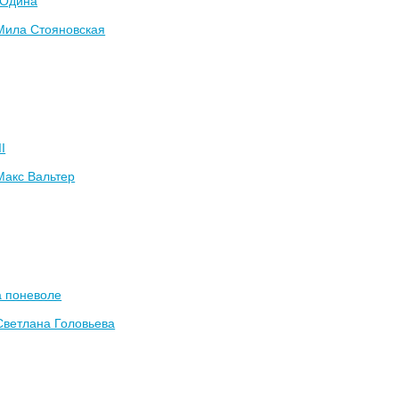
 Одина
Мила Стояновская
I
Макс Вальтер
а поневоле
Светлана Головьева