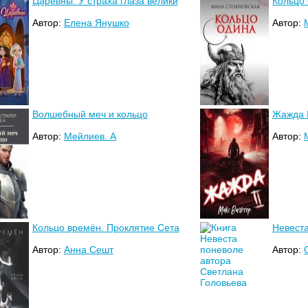
Царевны. У страха глаза велики
Кольцо
Автор:
Елена Янушко
Автор:
Волшебный меч и кольцо
Жажда I
Автор:
Мейлиев. А
Автор:
Кольцо времён. Проклятие Сета
Невест
Автор:
Анна Сешт
Автор: