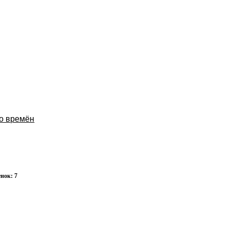
о времён
нок: 7