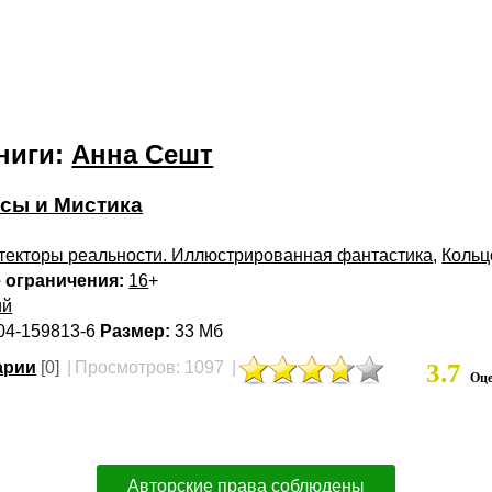
ниги:
Анна Сешт
сы и Мистика
текторы реальности. Иллюстрированная фантастика
,
Кольц
 ограничения:
16
+
ий
04-159813-6
Размер:
33 Мб
арии
[0]
|
Просмотров: 1097
|
3.7
Оце
Авторские права соблюдены