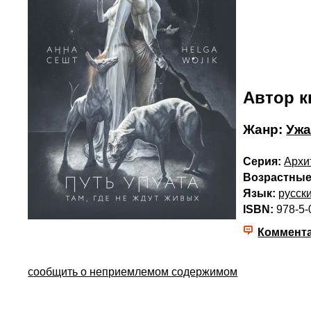
Автор к
Жанр:
Ужа
Серия:
Архи
Возрастные
Язык:
русск
ISBN:
978-5-
Коммент
сообщить о неприемлемом содержимом