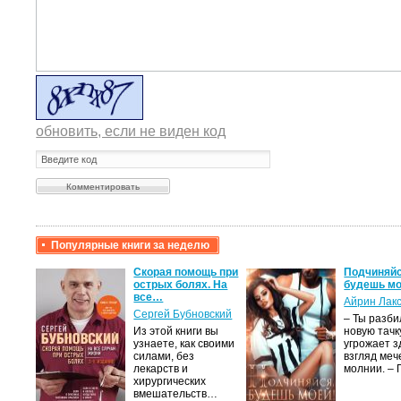
обновить, если не виден код
Популярные книги за неделю
крови,
Скорая помощь при
Подчиняйс
острых болях. На
будешь мо
все…
Айрин Лак
а
Сергей Бубновский
– Ты разб
Из этой книги вы
новую тачку
лого
узнаете, как своими
угрожает з
быть
силами, без
взгляд меч
сех
лекарств и
молнии. –
уг –…
хирургических
вмешательств…