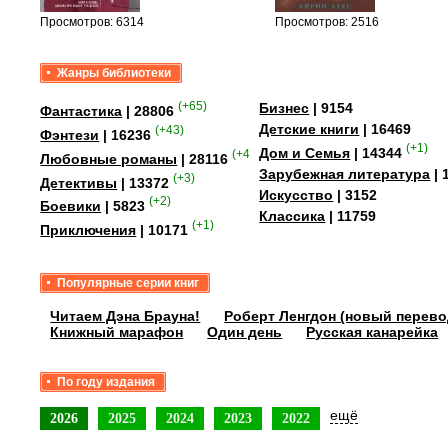
Просмотров: 6314
Просмотров: 2516
Жанры библиотеки
(+65)
Бизнес
| 9154
Фантастика
| 28806
Детские книги
| 16469
(+43)
Фэнтези
| 16236
(+1)
Дом и Семья
| 14344
(+41)
Любовные романы
| 28116
Зарубежная литература
| 
(+3)
Детективы
| 13372
Искусство
| 3152
(+2)
Боевики
| 5823
Классика
| 11759
(+1)
Приключения
| 10171
Популярные серии книг
Читаем Дэна Брауна!
Роберт Ленгдон (новый перево
Книжный марафон
Один день
Русская канарейка
По году издания
ещё
2026
2025
2024
2023
2022