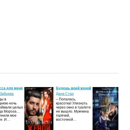
сса для меня
Будешь моей женой
Ма
ак
Зайцева
Дана Стар
ис
ды в
– Попалась,
Та
днюю ночь
красотка! Улизнуть
оймали целых
через окно в туалете
Ака
да Мороза…
не вышло. Мужчина
не 
лнили мое
горячей,
из
ие. И…
восточной…
иск
см