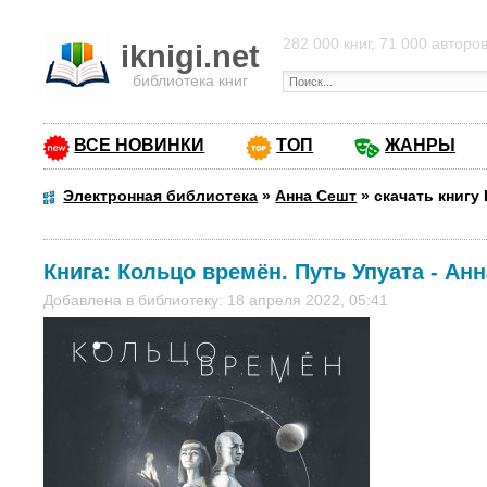
282 000 книг, 71 000 авторо
iknigi.net
библиотека книг
ВСЕ НОВИНКИ
ТОП
ЖАНРЫ
Электронная библиотека
»
Анна Сешт
»
скачать книгу
Книга:
Кольцо времён. Путь Упуата
-
Анн
Добавлена в библиотеку: 18 апреля 2022, 05:41