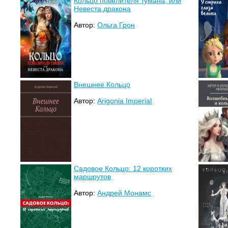
Кольцо повелителя тумана, или
Невеста дракона
Автор:
Ольга Грон
Внешнее Кольцо
Автор:
Arigonia Imperial
Садовое Кольцо: 12 коротких
маршрутов
Автор:
Андрей Монамс