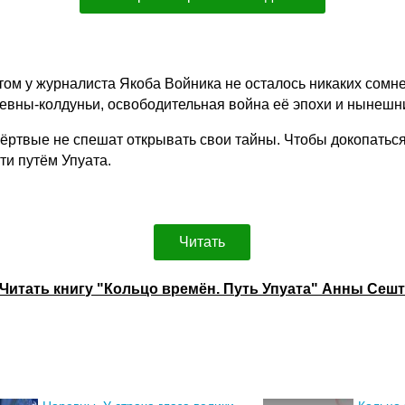
том у журналиста Якоба Войника не осталось никаких сомне
евны-колдуньи, освободительная война её эпохи и нынешн
ёртвые не спешат открывать свои тайны. Чтобы докопаться
ти путём Упуата.
Читать
Читать книгу "Кольцо времён. Путь Упуата" Анны Сеш