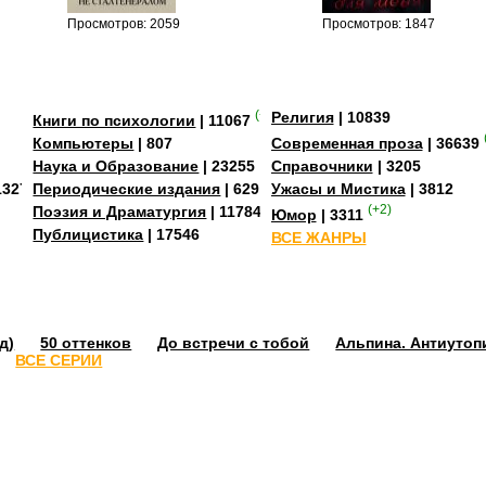
Просмотров: 2059
Просмотров: 1847
(+2)
Религия
| 10839
Книги по психологии
| 11067
Компьютеры
| 807
Современная проза
| 36639
Наука и Образование
| 23255
Справочники
| 3205
13273
Периодические издания
| 629
Ужасы и Мистика
| 3812
Поэзия и Драматургия
| 11784
(+2)
Юмор
| 3311
Публицистика
| 17546
ВСЕ ЖАНРЫ
д)
50 оттенков
До встречи с тобой
Альпина. Антиутоп
ВСЕ СЕРИИ