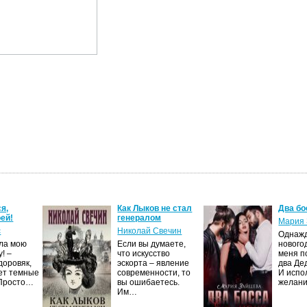
я,
Как Лыков не стал
Два бо
ей!
генералом
Мария 
с
Николай Свечин
Однаж
ила мою
Если вы думаете,
нового
! –
что искусство
меня п
доровяк,
эскорта – явление
два Де
ет темные
современности, то
И испо
 Просто…
вы ошибаетесь.
желан
Им…