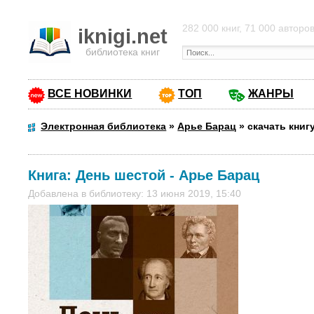
282 000 книг, 71 000 авторо
iknigi.net
библиотека книг
ВСЕ НОВИНКИ
ТОП
ЖАНРЫ
Электронная библиотека
»
Арье Барац
»
скачать книг
Книга:
День шестой
-
Арье Барац
Добавлена в библиотеку: 13 июня 2019, 15:40