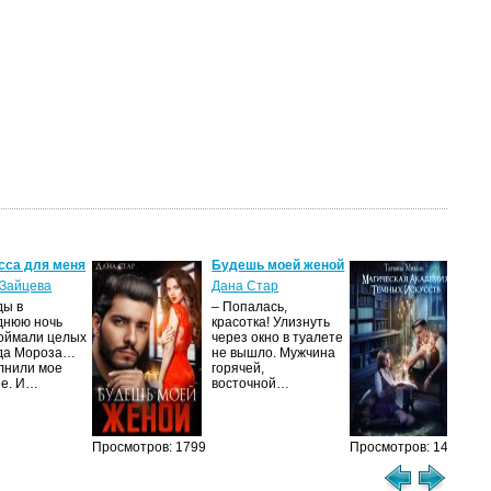
сса для меня
Будешь моей женой
Ма
ак
Зайцева
Дана Стар
ис
ды в
– Попалась,
Та
днюю ночь
красотка! Улизнуть
оймали целых
через окно в туалете
Ака
да Мороза…
не вышло. Мужчина
не 
лнили мое
горячей,
из
ие. И…
восточной…
иск
см
Просмотров: 1799
Просмотров: 1459