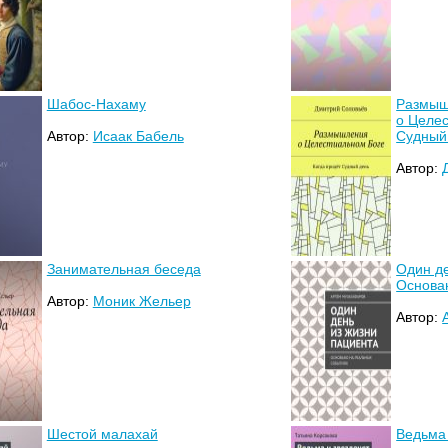
Шабос-Нахаму
Размыш
о Целес
Автор:
Исаак Бабель
Судный
Автор:
Занимательная беседа
Один де
Основа
Автор:
Моник Жельер
Автор:
Шестой малахай
Ведьма 