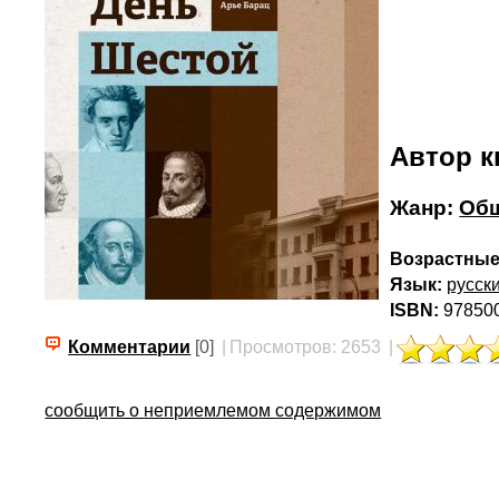
Автор к
Жанр:
Общ
Возрастные
Язык:
русск
ISBN:
97850
Комментарии
[0]
|
Просмотров: 2653
|
сообщить о неприемлемом содержимом