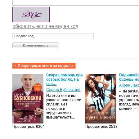
обновить, если не виден код
Популярные книги за неделю
крови,
Скорая помощь при
Подчиняйс
острых болях. На
будешь мо
все…
Айрин Лак
а
Сергей Бубновский
– Ты разб
Из этой книги вы
новую тачку
лого
узнаете, как своими
угрожает з
быть
силами, без
взгляд меч
сех
лекарств и
молнии. –
уг –…
хирургических
вмешательств…
Просмотров: 6304
Просмотров: 2513