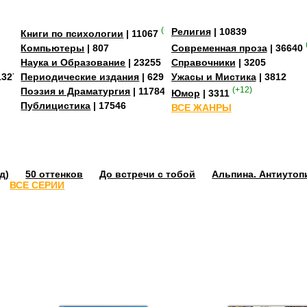
(+3)
Религия
| 10839
Книги по психологии
| 11067
Компьютеры
| 807
Современная проза
| 36640
Наука и Образование
| 23255
Справочники
| 3205
13273
Периодические издания
| 629
Ужасы и Мистика
| 3812
Поэзия и Драматургия
| 11784
(+12)
Юмор
| 3311
Публицистика
| 17546
ВСЕ ЖАНРЫ
д)
50 оттенков
До встречи с тобой
Альпина. Антиутоп
ВСЕ СЕРИИ