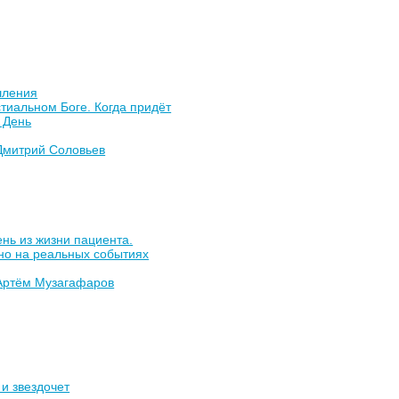
ления
тиальном Боге. Когда придёт
 День
Дмитрий Соловьев
нь из жизни пациента.
но на реальных событиях
Артём Музагафаров
и звездочет