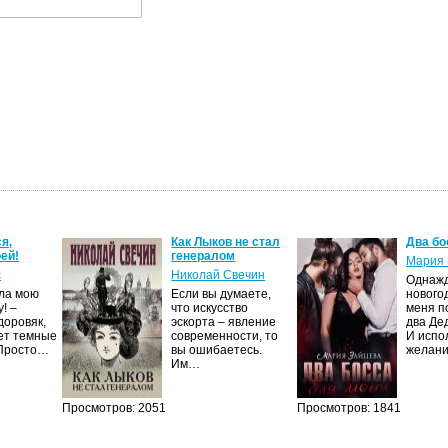
я,
Как Лыков не стал
Два бо
ей!
генералом
Мария 
с
Николай Свечин
Однаж
ила мою
Если вы думаете,
нового
! –
что искусство
меня п
доровяк,
эскорта – явление
два Де
ет темные
современности, то
И испо
 Просто…
вы ошибаетесь.
желан
Им…
Просмотров: 2051
Просмотров: 1841