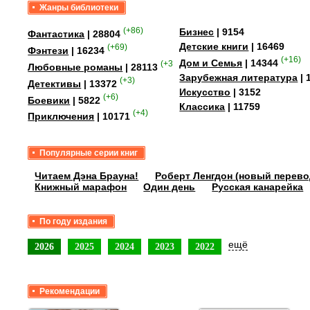
Жанры библиотеки
(+86)
Бизнес
| 9154
Фантастика
| 28804
Детские книги
| 16469
(+69)
Фэнтези
| 16234
(+16)
Дом и Семья
| 14344
(+358)
Любовные романы
| 28113
Зарубежная литература
| 
(+3)
Детективы
| 13372
Искусство
| 3152
(+6)
Боевики
| 5822
Классика
| 11759
(+4)
Приключения
| 10171
Популярные серии книг
Читаем Дэна Брауна!
Роберт Ленгдон (новый перево
Книжный марафон
Один день
Русская канарейка
По году издания
ещё
2026
2025
2024
2023
2022
Рекомендации