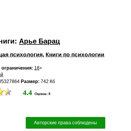
ниги:
Арье Барац
ая психология
,
Книги по психологии
 ограничения:
18
+
ий
05327864
Размер:
742 Кб
4.4
Оценок: 8
Авторские права соблюдены