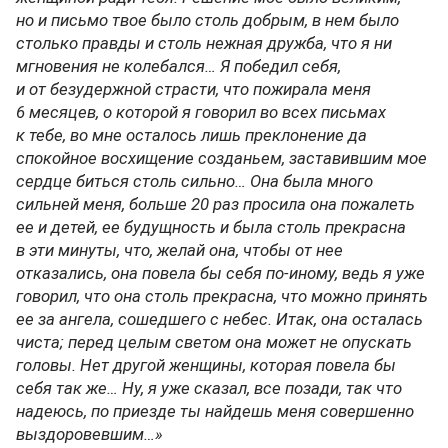
но и письмо твое было столь добрым, в нем было
столько правды и столь нежная дружба, что я ни
мгновения не колебался… Я победил себя,
и от безудержной страсти, что пожирала меня
6 месяцев, о которой я говорил во всех письмах
к тебе, во мне осталось лишь преклонение да
спокойное восхищение созданьем, заставившим мое
сердце биться столь сильно… Она была много
сильней меня, больше 20 раз просила она пожалеть
ее и детей, ее будущность и была столь прекрасна
в эти минуты, что, желай она, чтобы от нее
отказались, она повела бы себя по-иному, ведь я уже
говорил, что она столь прекрасна, что можно принять
ее за ангела, сошедшего с небес. Итак, она осталась
чиста; перед целым светом она может не опускать
головы. Нет другой женщины, которая повела бы
себя так же… Ну, я уже сказал, все позади, так что
надеюсь, по приезде ты найдешь меня совершенно
выздоровевшим…»