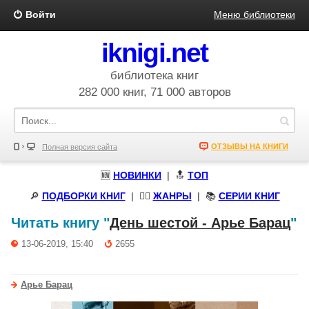
Войти
Меню библиотеки
iknigi.net
библиотека книг
282 000 книг, 71 000 авторов
ОТЗЫВЫ НА КНИГИ
Полная версия сайта
🆕
НОВИНКИ
| 🔝
ТОП
🔎
ПОДБОРКИ КНИГ
|
🧝‍♀️
ЖАНРЫ
| 📚
СЕРИИ КНИГ
Читать книгу "
День шестой - Арье Барац
"
13-06-2019, 15:40
2655
Арье Барац