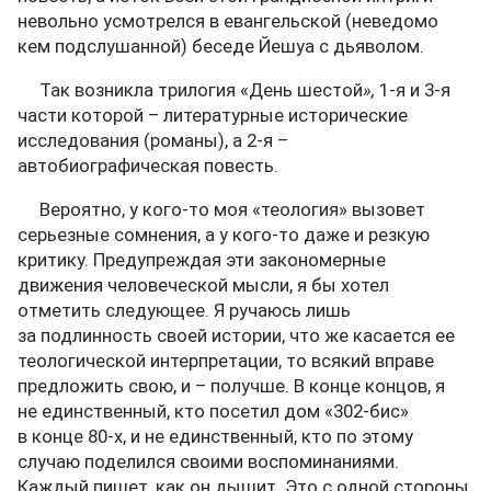
невольно усмотрелся в евангельской (неведомо
кем подслушанной) беседе Йешуа с дьяволом.
Так возникла трилогия «День шестой
»,
1-я и 3-я
части которой – литературные исторические
исследования (романы), а 2-я –
автобиографическая повесть.
Вероятно, у кого-то моя «теология» вызовет
серьезные сомнения, а у кого-то даже и резкую
критику. Предупреждая эти закономерные
движения человеческой мысли, я бы хотел
отметить следующее. Я ручаюсь лишь
за подлинность своей истории, что же касается ее
теологической интерпретации, то всякий вправе
предложить свою, и – получше. В конце концов, я
не единственный, кто посетил дом «302-бис»
в конце 80-х, и не единственный, кто по этому
случаю поделился своими воспоминаниями.
Каждый пишет, как он дышит. Это с одной стороны.