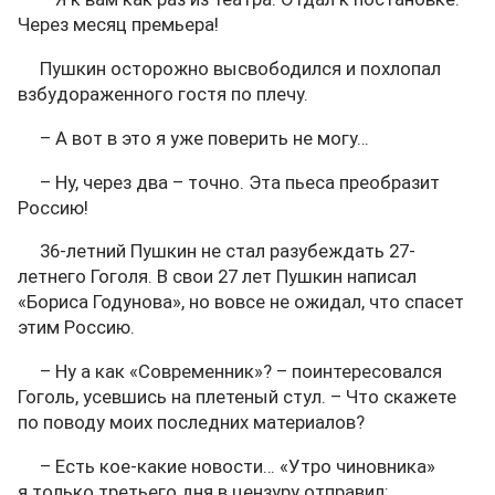
Через месяц премьера!
Пушкин осторожно высвободился и похлопал
взбудораженного гостя по плечу.
– А вот в это я уже поверить не могу…
– Ну, через два – точно. Эта пьеса преобразит
Россию!
36-летний Пушкин не стал разубеждать 27-
летнего Гоголя. В свои 27 лет Пушкин написал
«Бориса Годунова», но вовсе не ожидал, что спасет
этим Россию.
– Ну а как «Современник»? – поинтересовался
Гоголь, усевшись на плетеный стул. – Что скажете
по поводу моих последних материалов?
– Есть кое-какие новости… «Утро чиновника»
я только третьего дня в цензуру отправил;