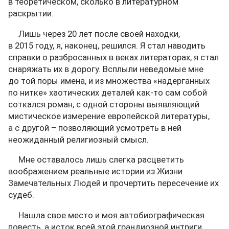
в теоретическом, сколько в литературном
раскрытии.
Лишь через 20 лет после своей находки,
в 2015 году, я, наконец, решился. Я стал наводить
справки о разбросанных в веках литераторах, я стал
снаряжать их в дорогу. Всплыли неведомые мне
до той поры имена, и из множества «надерганных
по нитке» хаотических деталей как-то сам собой
соткался роман, с одной стороны выявляющий
мистическое измерение европейской литературы,
а с другой – позволяющий усмотреть в ней
неожиданный религиозный смысл.
Мне оставалось лишь слегка расцветить
воображением реальные истории из Жизни
Замечательных Людей и прочертить пересечение их
судеб.
Нашла свое место и моя автобиографическая
повесть, а исток всей этой грандиозной интриги