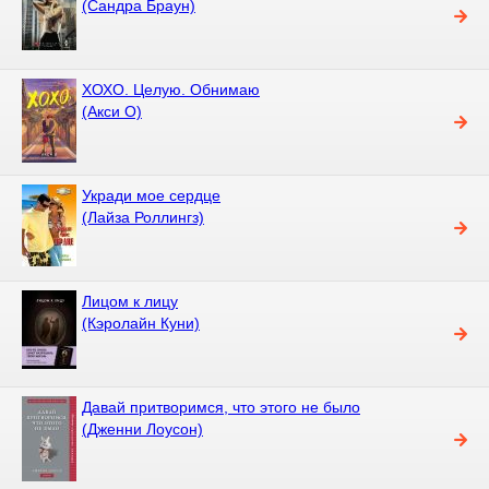
(Сандра Браун)
ХОХО. Целую. Обнимаю
(Акси О)
Укради мое сердце
(Лайза Роллингз)
Лицом к лицу
(Кэролайн Куни)
Давай притворимся, что этого не было
(Дженни Лоусон)