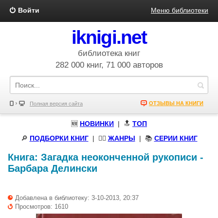
Войти
Меню библиотеки
iknigi.net
библиотека книг
282 000 книг, 71 000 авторов
ОТЗЫВЫ НА КНИГИ
Полная версия сайта
🆕
НОВИНКИ
| 🔝
ТОП
🔎
ПОДБОРКИ КНИГ
|
🧝‍♀️
ЖАНРЫ
| 📚
СЕРИИ КНИГ
Книга:
Загадка неоконченной рукописи
-
Барбара Делински
Добавлена в библиотеку: 3-10-2013, 20:37
Просмотров: 1610