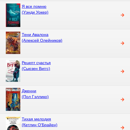
Я все помню
(Уэнди Уокер)
Тени Авалона
(Алексей Олейников)
Рецепт счастья
(Сьюзен Виггс)
Дженни
(Пол Гэллико)
Тихая мелодия
(Кетлин О'Брайен)