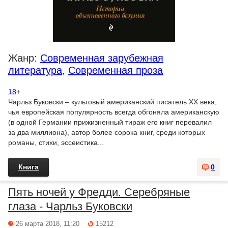
Жанр:
Современная зарубежная
литература
,
Современная проза
18
+
Чарльз Буковски – культовый американский писатель XX века,
чья европейская популярность всегда обгоняла американскую
(в одной Германии прижизненный тираж его книг перевалил
за два миллиона), автор более сорока книг, среди которых
романы, стихи, эссеистика...
Книга
0
Пять ночей у Фредди. Серебряные
глаза - Чарльз Буковски
26 марта 2018, 11:20
15212