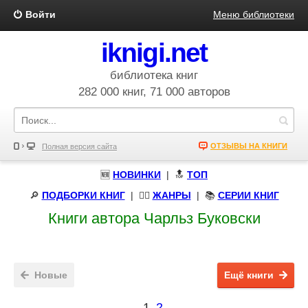
Войти
Меню библиотеки
iknigi.net
библиотека книг
282 000 книг, 71 000 авторов
ОТЗЫВЫ НА КНИГИ
Полная версия сайта
🆕
НОВИНКИ
| 🔝
ТОП
🔎
ПОДБОРКИ КНИГ
|
🧝‍♀️
ЖАНРЫ
| 📚
СЕРИИ КНИГ
Книги автора Чарльз Буковски
Новые
Ещё книги
1
2