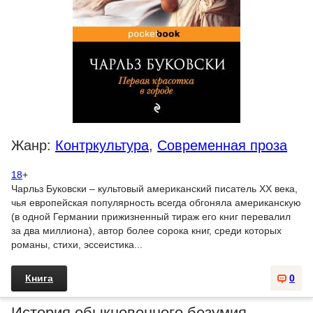
Жанр:
Контркультура
,
Современная проза
18
+
Чарльз Буковски – культовый американский писатель XX века,
чья европейская популярность всегда обгоняла американскую
(в одной Германии прижизненный тираж его книг перевалил
за два миллиона), автор более сорока книг, среди которых
романы, стихи, эссеистика...
Книга
0
История обыкновенного безумия -