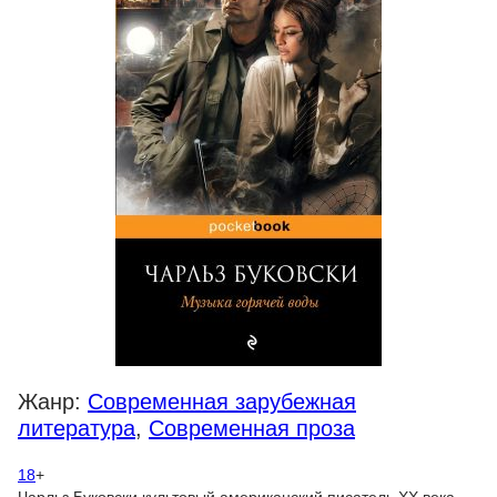
Жанр:
Современная зарубежная
литература
,
Современная проза
18
+