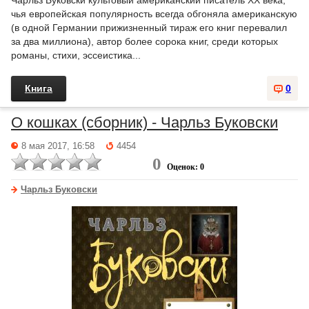
Чарльз Буковски культовый американский писатель XX века,
чья европейская популярность всегда обгоняла американскую
(в одной Германии прижизненный тираж его книг перевалил
за два миллиона), автор более сорока книг, среди которых
романы, стихи, эссеистика...
Книга
0
О кошках (сборник) - Чарльз Буковски
8 мая 2017, 16:58
4454
0
Оценок: 0
Чарльз Буковски