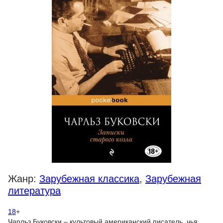
Жанр:
Зарубежная классика
,
Зарубежная
литература
18
+
Чарльз Буковски – культовый американский писатель, чья