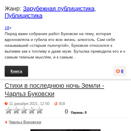
Жанр:
Зарубежная публицистика
,
Публицистика
18
+
Перед вами собрание работ Буковски на тему, которая
вдохновляла и губила его всю жизнь: алкоголь. Сам себя
называвший «старым пьянчугой», Буковски относился к
выпивке как к топливу и даже музе. Бутылка приводила его и к
самым темным мыслям, и к самым...
Книга
0
Стихи в последнюю ночь Земли -
Чарльз Буковски
11 декабря 2021, 12:50
918
0
Оценок: 0
Чарльз Буковски