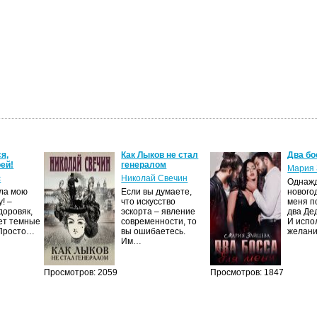
я,
Как Лыков не стал
Два бо
ей!
генералом
Мария 
с
Николай Свечин
Однаж
ила мою
Если вы думаете,
нового
! –
что искусство
меня п
доровяк,
эскорта – явление
два Де
ет темные
современности, то
И испо
 Просто…
вы ошибаетесь.
желан
Им…
Просмотров: 2059
Просмотров: 1847