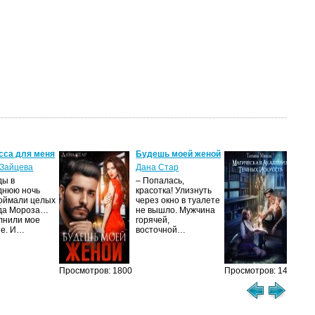
сса для меня
Будешь моей женой
Ма
ак
Зайцева
Дана Стар
ис
ды в
– Попалась,
Та
днюю ночь
красотка! Улизнуть
оймали целых
через окно в туалете
Ака
да Мороза…
не вышло. Мужчина
не 
лнили мое
горячей,
из
ие. И…
восточной…
иск
см
Просмотров: 1800
Просмотров: 1462