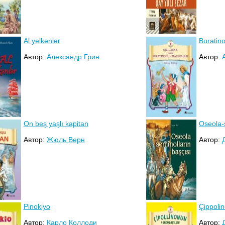
Al yelkənlər
Buratin
Автор:
Александр Грин
Автор:
On beş yaşlı kapitan
Oseola-
Автор:
Жюль Верн
Автор:
Pinokiyo
Çippoli
Автор:
Карло Коллоди
Автор: