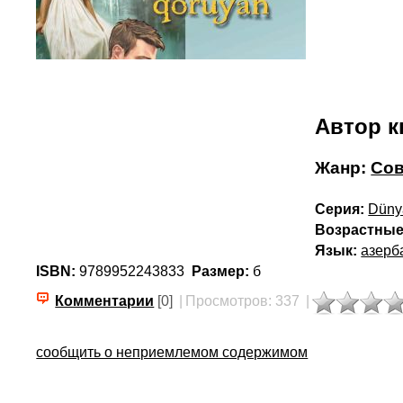
Автор к
Жанр:
Сов
Серия:
Düny
Возрастные
Язык:
азерб
ISBN:
9789952243833
Размер:
б
Комментарии
[0]
|
Просмотров: 337
|
сообщить о неприемлемом содержимом