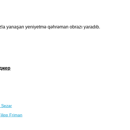
razla yanaşan yeniyetmə qəhrəman obrazı yaradıb.
нджер
i Sezar
Filipp Friman