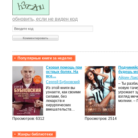
обновить, если не виден код
Популярные книги за неделю
крови,
Скорая помощь при
Подчиняйс
острых болях. На
будешь мо
все…
Айрин Лак
а
Сергей Бубновский
– Ты разб
Из этой книги вы
новую тачку
лого
узнаете, как своими
угрожает з
быть
силами, без
взгляд меч
сех
лекарств и
молнии. –
уг –…
хирургических
вмешательств…
Просмотров: 6312
Просмотров: 2514
Жанры библиотеки