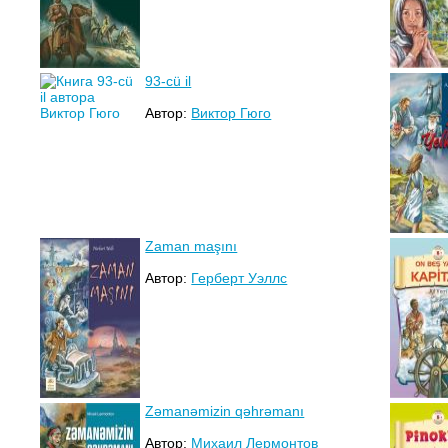
93-cü il
Автор:
Виктор Гюго
Zaman maşını
Автор:
Герберт Уэллс
Zəmanəmizin qəhrəmanı
Автор:
Михаил Лермонтов