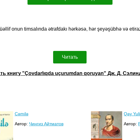
üəllif onun timsalında ətrafdakı hərkəsə, hər şeyəşübhə və eti
Читать
ть книгу "Çovdarlıqda uçurumdan qoruyan" Дж. Д. Сэли
Cəmilə
Qay Yul
Автор:
Чингиз Айтматов
Автор: