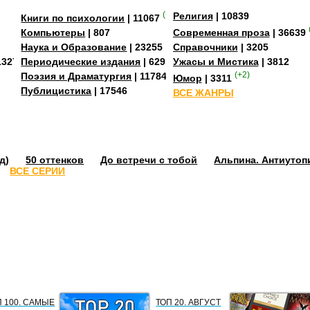
(+2)
Религия
| 10839
Книги по психологии
| 11067
Компьютеры
| 807
Современная проза
| 36639
Наука и Образование
| 23255
Справочники
| 3205
13273
Периодические издания
| 629
Ужасы и Мистика
| 3812
Поэзия и Драматургия
| 11784
(+2)
Юмор
| 3311
Публицистика
| 17546
ВСЕ ЖАНРЫ
д)
50 оттенков
До встречи с тобой
Альпина. Антиутоп
ВСЕ СЕРИИ
П 100. САМЫЕ
ТОП 20. АВГУСТ