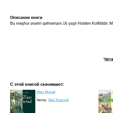
Описание книги
Bu məşhur əsərin qəhrəmanı 16 yaşlı Holden Kolfilddir. M
Чита
С этой книгой скачивают:
Hacı Murad
Автор:
Лев Толстой