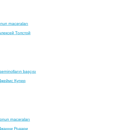
onun macəraları
Алексей Толстой
seminolların başçısı
Джеймс Купер
nonun macəraları
Джанни Родари