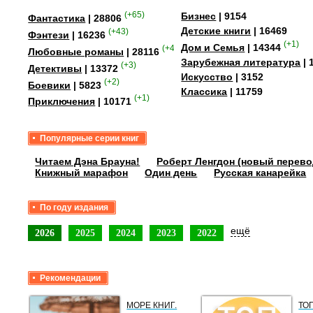
(+65)
Бизнес
| 9154
Фантастика
| 28806
Детские книги
| 16469
(+43)
Фэнтези
| 16236
(+1)
Дом и Семья
| 14344
(+41)
Любовные романы
| 28116
Зарубежная литература
| 
(+3)
Детективы
| 13372
Искусство
| 3152
(+2)
Боевики
| 5823
Классика
| 11759
(+1)
Приключения
| 10171
Популярные серии книг
Читаем Дэна Брауна!
Роберт Ленгдон (новый перево
Книжный марафон
Один день
Русская канарейка
По году издания
ещё
2026
2025
2024
2023
2022
Рекомендации
МОРЕ КНИГ.
ТО