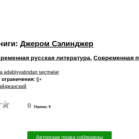
ниги:
Джером Сэлинджер
ременная русская литература
,
Современная п
a ədəbiyyatından seçmələr
 ограничения:
6
+
айджанский
0
Оценок: 0
Авторские права соблюдены