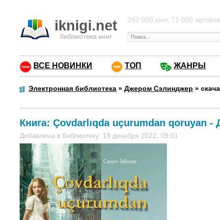
282 000 книг, 71 000 авторо
iknigi.net
библиотека книг
ВСЕ НОВИНКИ
ТОП
ЖАНРЫ
Электронная библиотека
»
Джером Сэлинджер
»
скача
Книга:
Çovdarlıqda uçurumdan qoruyan
-
Добавлена в библиотеку: 19 декабря 2022, 09:01