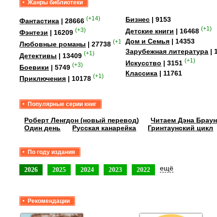
Жанры библиотеки
(+14)
Бизнес
| 9153
Фантастика
| 28666
(+1)
(+3)
Детские книги
| 16468
Фэнтези
| 16209
Дом и Семья
| 14353
(+15)
Любовные романы
| 27738
Зарубежная литература
| 
(+1)
Детективы
| 13409
(+1)
Искусство
| 3151
(+3)
Боевики
| 5749
Классика
| 11761
(+1)
Приключения
| 10178
Популярные серии книг
Роберт Ленгдон (новый перевод)
Читаем Дэна Браун
Один день
Русская канарейка
Гринтаунский цикл
По году издания
ещё
2026
2025
2024
2023
2022
Рекомендации