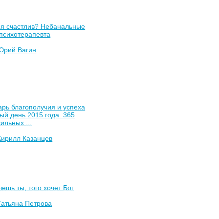
 я счастлив? Небанальные
психотерапевта
Юрий Вагин
рь благополучия и успеха
ый день 2015 года. 365
ильных ...
Кирилл Казанцев
чешь ты, того хочет Бог
Татьяна Петрова