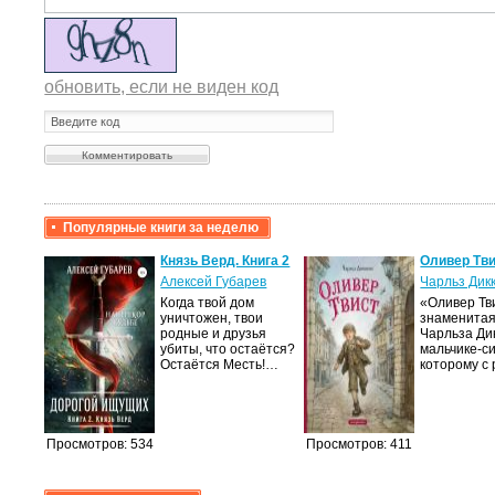
обновить, если не виден код
Популярные книги за неделю
крови,
Князь Верд. Книга 2
Оливер Тв
Алексей Губарев
Чарльз Дик
Когда твой дом
«Оливер Тв
а
уничтожен, твои
знаменитая
родные и друзья
Чарльза Ди
лого
убиты, что остаётся?
мальчике-с
быть
Остаётся Месть!…
которому с
сех
уг –…
Просмотров: 534
Просмотров: 411