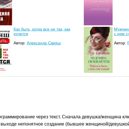
Как быть, когда все не так, как
Мужчина
хочется
с ним с
Автор:
Александр Свияш
Автор:
граммирование через текст. Сначала девушка/женщина клю
на выходе непонятное создание (бывшее женщиной/девушкой