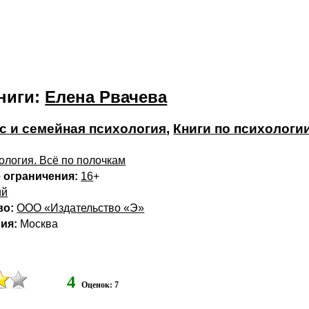
ниги:
Елена Рвачева
с и семейная психология
,
Книги по психологи
ология. Всё по полочкам
 ограничения:
16
+
ий
во:
ООО «Издательство «Э»
ия:
Москва
4
Оценок: 7