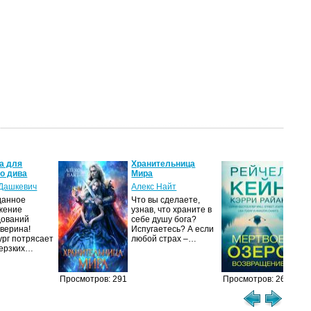
а для
Хранительница
Мер
го дива
Мира
Воз
 Дашкевич
Алекс Найт
Рей
данное
Что вы сделаете,
Мно
жение
узнав, что храните в
соо
дований
себе душу бога?
«По
верина!
Испугаетесь? А если
охо
рг потрясает
любой страх –…
Про
дерзких…
уби
Просмотров: 291
Просмотров: 261