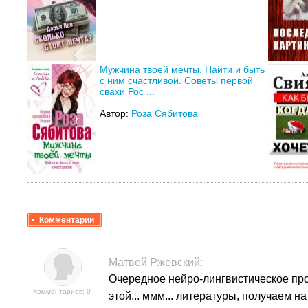
Мужчина твоей мечты. Найти и быть
с ним счастливой. Советы первой
свахи Рос ...
Автор:
Роза Сябитова
Комментарии
Матвей Ржевский
:
Очередное нейро-лингвистическое про
Комментариев: 0
этой... ммм... литературы, получаем 