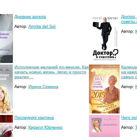
Дневник ангела
Доктор,
советы 
Автор:
Amrita del Sol
Автор:
Исполнение желаний по-женски. Как
Календа
начать новую жизнь, легко и просто
на кажд
реализ ...
самых с
Автор:
Ирина Семина
Автор:
Последняя картина
Чего хо
Автор:
Кирилл Юрченко
Автор: