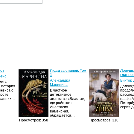
ист
Люди за спиной. Том
Ловушк
1
главно
кенс
Александра
Виктор
ист» –
Маринина
 история
Долгож
ккенса о
В частное
продол
ироте,
детективное
рассле
 ранних…
агентство «Власта»,
графа А
где работает
Петербу
Анастасия
серия 
Каменская,
обращается…
Просмотров: 358
Просмотров: 318