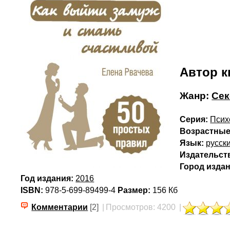
Автор к
Жанр:
Сек
Серия:
Псих
Возрастные
Язык:
русск
Издательст
Город издан
Год издания:
2016
ISBN:
978-5-699-89499-4
Размер:
156 Кб
Комментарии
[2]
|
Просмотров: 4200
|