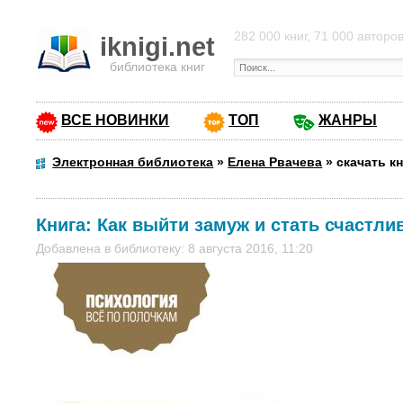
282 000 книг, 71 000 авторо
iknigi.net
библиотека книг
ВСЕ НОВИНКИ
ТОП
ЖАНРЫ
Электронная библиотека
»
Елена Рвачева
»
скачать к
Книга:
Как выйти замуж и стать счастли
Добавлена в библиотеку: 8 августа 2016, 11:20