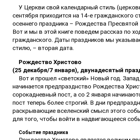
У Церкви свой календарный стиль (церковн
сентября приходится на 14-е гражданского с
осеннего праздника – Рождества Пресвятой Б
Вот и мы в этой книге поведем рассказ по хо
гражданского. Даты праздников мы указывае
стилю, – вторая дата.
Рождество Христово
(25 декабря/7 января), двунадесятый праз
Вот и прошел «светский» Новый год. Запад
начинается предпразднство Рождества Христ
сорокадневный пост, а со 2 января начинают
пост теперь более строгий. В дни предпразд
раскрывающие вселенский смысл этого событ
для того, чтобы войти в надвигающееся собы
Событие праздника
Рождество Христово является великим пр