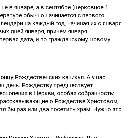
не в январе, а в сентябре (церковное 1
тературе обычно начинается с первого
ендари на каждый год, начиная их с января.
рвых дней января, причем января
ервая дата, и по гражданскому, новому
онцу Рождественских каникул. А у нас
ин день. Рождеству предшествует
еснопения в Церкви, особая собранность:
ки рассказывающие о Рождестве Христовом,
я бы раз или два посетить храм. Нужно это
ия Иисуса Христа в Вифлееме. Два