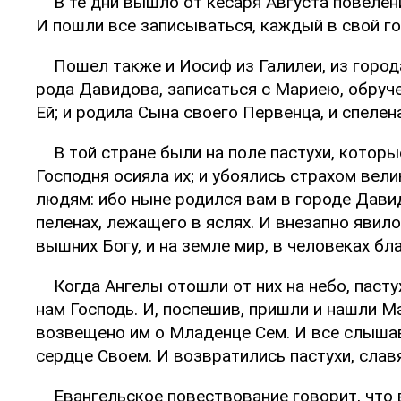
В те дни вышло от кесаря Августа повелен
И пошли все записываться, каждый в свой го
Пошел также и Иосиф из Галилеи, из город
рода Давидова, записаться с Мариею, обруч
Ей; и родила Сына своего Первенца, и спелена
В той стране были на поле пастухи, котор
Господня осияла их; и убоялись страхом вели
людям: ибо ныне родился вам в городе Давид
пеленах, лежащего в яслях. И внезапно явил
вышних Богу, и на земле мир, в человеках бл
Когда Ангелы отошли от них на небо, пасту
нам Господь. И, поспешив, пришли и нашли М
возвещено им о Младенце Сем. И все слышавш
сердце Своем. И возвратились пастухи, славя 
Евангельское повествование говорит, что 