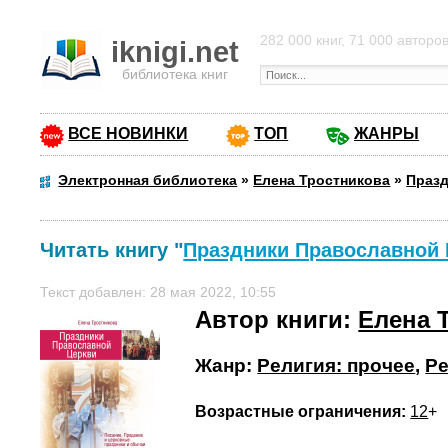
282 000 книг, 71 000 авторо
iknigi.net
библиотека книг
ВСЕ НОВИНКИ
ТОП
ЖАНРЫ
Электронная библиотека
»
Елена Тростникова
»
Празд
Читать книгу "
Праздники Православной
Текст добавлен: 28 мая 2022, 10:55
Автор книги:
Елена 
Жанр:
Религия: прочее
,
Ре
Возрастные ограничения:
12
+