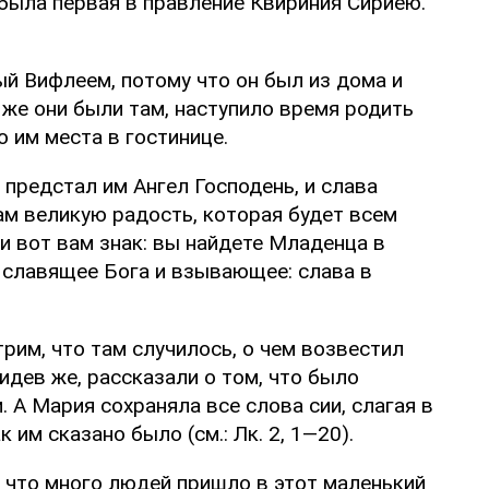
 была первая в правление Квириния Сириею.
ый Вифлеем, потому что он был из дома и
 же они были там, наступило время родить
о им места в гостинице.
 предстал им Ангел Господень, и слава
вам великую радость, которая будет всем
и вот вам знак: вы найдете Младенца в
, славящее Бога и взывающее: слава в
трим, что там случилось, о чем возвестил
идев же, рассказали о том, что было
 А Мария сохраняла все слова сии, слагая в
 им сказано было (см.: Лк. 2, 1—20).
, что много людей пришло в этот маленький