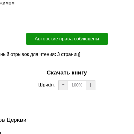
ржимом
Авторские права соблюдены
пный отрывок для чтения: 3 страниц]
Скачать книгу
-
+
Шрифт:
100%
ов Церкви
и