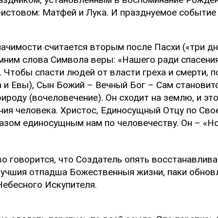
истовом: Матфей и Лука. И празднуемое событие 
ачимости считается вторым после Пасхи («три дня
омним слова Символа веры: «Нашего ради спасения
 Чтобы спасти людей от власти греха и смерти, 
 и Евы), Сын Божий – Вечный Бог – Сам становит
ироду (вочеловечение). Он сходит на землю, и эт
ния человека. Христос, Единосущный Отцу по Сво
азом единосущным нам по человечеству. Он – «Н
о говорится, что Создатель опять восстанавлива
лучшия отпадша Божественныя жизни, паки обновл
Небесного Искупителя.