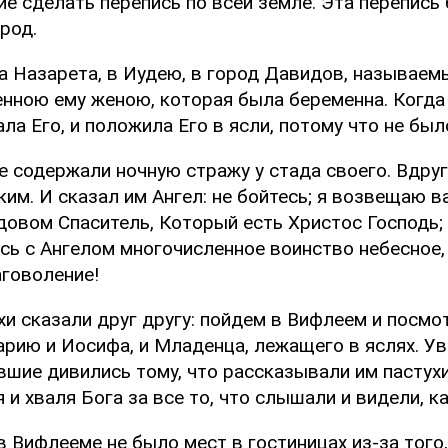
ие сделать перепись по всей земле. Эта перепись
род.
а Назарета, в Иудею, в город Давидов, называем
енною ему женою, которая была беременна. Когда
ла Его, и положила Его в ясли, потому что не был
ые содержали ночную стражу у стада своего. Вдруг
ким. И сказал им Ангел: не бойтесь; я возвещаю 
овом Спаситель, Который есть Христос Господь; 
ось с Ангелом многочисленное воинство небесное
аговоление!
хи сказали друг другу: пойдем в Вифлеем и посмо
арию и Иосифа, и Младенца, лежащего в яслях. Ув
ие дивились тому, что рассказывали им пастухи.
и хваля Бога за все то, что слышали и видели, как
в Вифлееме не было мест в гостиницах из-за того