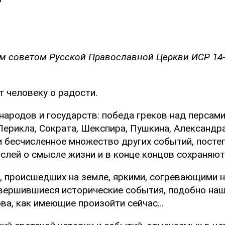
м советом Русской Православной Церкви ИСР 14-
т человеку о радости.
народов и государств: победа греков над персам
Перикла, Сократа, Шекспира, Пушкина, Александр
и бесчисленное множество других событий, посте
слей о смысле жизни и в конце концов сохраняют
 происшедших на земле, яркими, согревающими н
овершившиеся исторические события, подобно на
ова, как имеющие произойти сейчас…