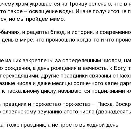
очему храм украшается на Троицу зеленью, что в н
то такое – освящение воды. Иначе получится не п
тся, но мы пройдем мимо.
 обычаях, и рецепты блюд, и история, и современн
 день в мире: что произошло когда-то и что проис
е из них закреплены за определенным числом, на
рождения, а день рождения в вечность, к Богу, т
ереходящими. Другие праздники связаны с Пасхой
азные числа и даже месяцы солнечного календаря
я к пасхальному циклу, называются подвижными и
 праздник и торжество торжеств» – Пасха, Воск
о славянскому звучанию этого числа (дванадесят
, тоже праздник, а не просто выходной день.