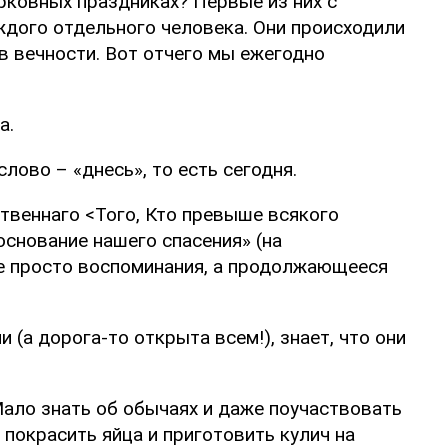
рковных праздниках? Первые из них с
ждого отдельного человека. Они происходили
 в вечности. Вот отчего мы ежегодно
а.
лово – «днесь», то есть сегодня.
ественнаго <Того, Кто превыше всякого
основание нашего спасения» (на
не просто воспоминания, а продолжающееся
(а дорога-то открыта всем!), знает, что они
Мало знать об обычаях и даже поучаствовать
 покрасить яйца и приготовить кулич на