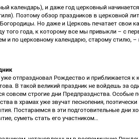
ый календарь), и даже год церковный начинается 
тиля). Поэтому обзор праздников в церковной ли
огородицы. Но даже и Церковь печатает свои кал
ду того года, к которому все мы привыкли – с пе
м и по церковному календарю, старому стилю, – п
дник
 уже отпраздновал Рождество и приближается к к
ова. В такой великий праздник не войдешь за од
ся совсем строгие дни Предпразднства. Особые п
нства в храмах уже звучат песнопения, поэтичес
ия. Постараемся в эти подготовительные дни хот
тие, суметь стать его участником…
аздником, установленным в воспоминание Рожден