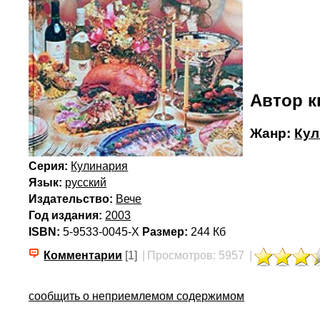
Автор к
Жанр:
Кул
Серия:
Кулинария
Язык:
русский
Издательство:
Вече
Год издания:
2003
ISBN:
5-9533-0045-X
Размер:
244 Кб
Комментарии
[1]
|
Просмотров: 5957
|
сообщить о неприемлемом содержимом