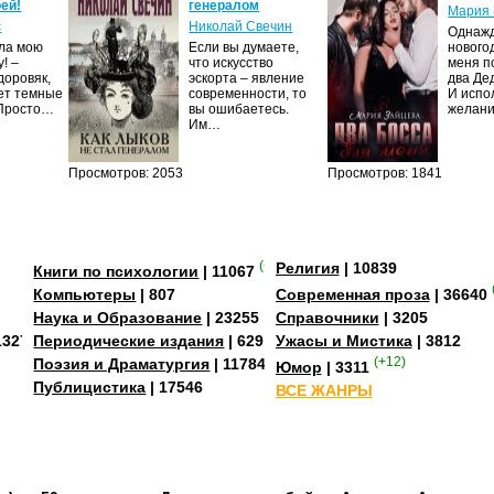
ей!
генералом
Мария 
с
Николай Свечин
Однаж
ила мою
Если вы думаете,
нового
! –
что искусство
меня п
доровяк,
эскорта – явление
два Де
ет темные
современности, то
И испо
 Просто…
вы ошибаетесь.
желан
Им…
Просмотров: 2053
Просмотров: 1841
(+3)
Религия
| 10839
Книги по психологии
| 11067
Компьютеры
| 807
Современная проза
| 36640
Наука и Образование
| 23255
Справочники
| 3205
13273
Периодические издания
| 629
Ужасы и Мистика
| 3812
Поэзия и Драматургия
| 11784
(+12)
Юмор
| 3311
Публицистика
| 17546
ВСЕ ЖАНРЫ