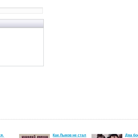
я,
Как Лыков не стал
Два бо