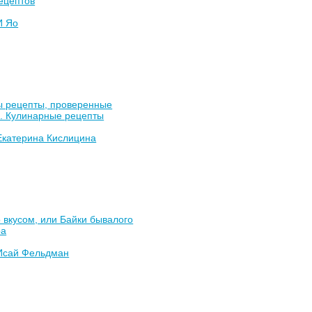
ецептов
И Яо
 рецепты, проверенные
и. Кулинарные рецепты
Екатерина Кислицина
 вкусом, или Байки бывалого
ра
Исай Фельдман