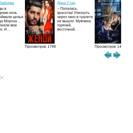
ак
Зайцева
Дана Стар
ис
ды в
– Попалась,
Та
днюю ночь
красотка! Улизнуть
оймали целых
через окно в туалете
Ака
да Мороза…
не вышло. Мужчина
не 
лнили мое
горячей,
из
ие. И…
восточной…
иск
см
Просмотров: 1799
Просмотров: 1459
(+2)