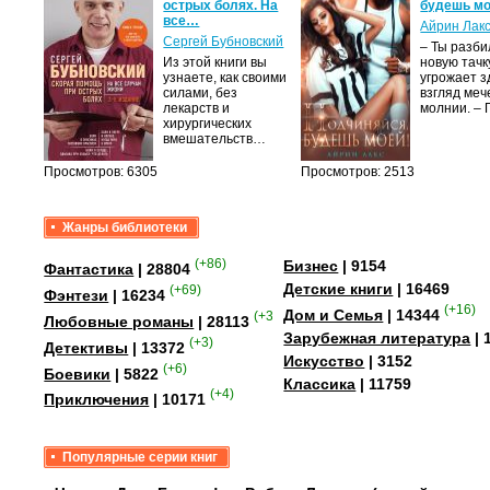
острых болях. На
будешь мо
все…
Айрин Лак
а
Сергей Бубновский
– Ты разб
Из этой книги вы
новую тачку
лого
узнаете, как своими
угрожает з
быть
силами, без
взгляд меч
сех
лекарств и
молнии. –
уг –…
хирургических
вмешательств…
Просмотров: 6305
Просмотров: 2513
Жанры библиотеки
(+86)
Бизнес
| 9154
Фантастика
| 28804
Детские книги
| 16469
(+69)
Фэнтези
| 16234
(+16)
Дом и Семья
| 14344
(+358)
Любовные романы
| 28113
Зарубежная литература
| 
(+3)
Детективы
| 13372
Искусство
| 3152
(+6)
Боевики
| 5822
Классика
| 11759
(+4)
Приключения
| 10171
Популярные серии книг