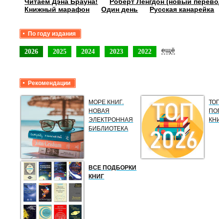
Читаем Дэна Брауна!
Роберт Ленгдон (новый перево
Книжный марафон
Один день
Русская канарейка
По году издания
ещё
2026
2025
2024
2023
2022
Рекомендации
МОРЕ КНИГ.
ТО
НОВАЯ
ПО
ЭЛЕКТРОННАЯ
КН
БИБЛИОТЕКА
ВСЕ ПОДБОРКИ
КНИГ