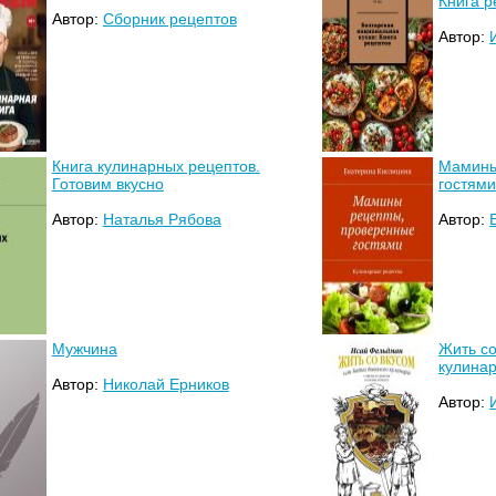
Книга р
Автор:
Сборник рецептов
Автор:
Книга кулинарных рецептов.
Мамины
Готовим вкусно
гостям
Автор:
Наталья Рябова
Автор:
Мужчина
Жить со
кулина
Автор:
Николай Ерников
Автор: