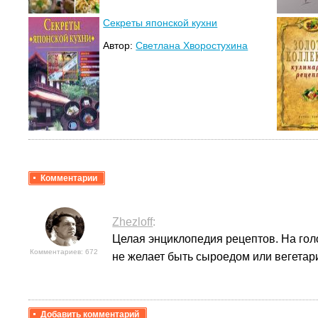
Секреты японской кухни
Автор:
Светлана Хворостухина
Комментарии
Zhezloff
:
Целая энциклопедия рецептов. На голо
Комментариев: 672
не желает быть сыроедом или вегетар
Добавить комментарий