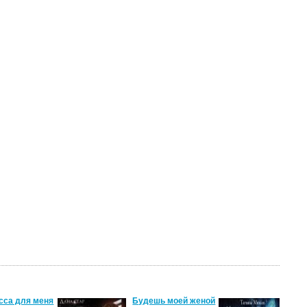
сса для меня
Будешь моей женой
Ма