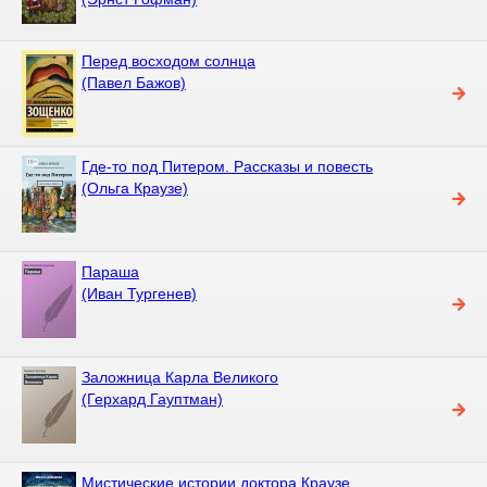
Перед восходом солнца
(Павел Бажов)
Где-то под Питером. Рассказы и повесть
(Ольга Краузе)
Параша
(Иван Тургенев)
Заложница Карла Великого
(Герхард Гауптман)
Мистические истории доктора Краузе