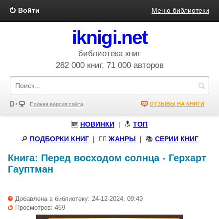
Войти
Меню библиотеки
iknigi.net
библиотека книг
282 000 книг, 71 000 авторов
ОТЗЫВЫ НА КНИГИ
Полная версия сайта
🆕
НОВИНКИ
| 🔝
ТОП
🔎
ПОДБОРКИ КНИГ
|
🧝‍♀️
ЖАНРЫ
| 📚
СЕРИИ КНИГ
Книга:
Перед восходом солнца
-
Герхарт
Гауптман
Добавлена в библиотеку: 24-12-2024, 09:49
Просмотров: 469