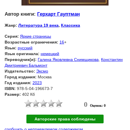
Автор книги:
Герхарт Гауптман
Жанр:
Литература 19 века
,
Классика
Серия:
Яркие страницы
Возрастные ограничения:
16
+
Язык:
русский
Язык оригинала:
немецкий
Переводчик(и):
Галина Яковлевна Снимщикова
,
Константин
Дмитриевич Бальмонт
Издательство:
Эксмо
Город издания:
Москва
Год издания:
2023
ISBN:
978-5-04-196673-7
Размер:
402 Кб
0
Оценок: 0
Авторские права соблюдены
сообщить о неприемлемом содержимом