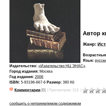
Автор к
Жанр:
Ист
Возрастные
Язык:
русск
Издательство:
«Издательство НЦ ЭНАС»
Город издания:
Москва
Год издания:
2006
ISBN:
5-93196-667-6
Размер:
380 Кб
Комментарии
[0]
|
Просмотров: 315
|
сообщить о неприемлемом содержимом