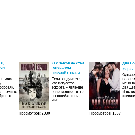
я,
Как Лыков не стал
Два бо
ей!
генералом
Мария 
с
Николай Свечин
Однаж
ила мою
Если вы думаете,
нового
! –
что искусство
меня п
доровяк,
эскорта – явление
два Де
ет темные
современности, то
И испо
 Просто…
вы ошибаетесь.
желан
Им…
Просмотров: 2080
Просмотров: 1867