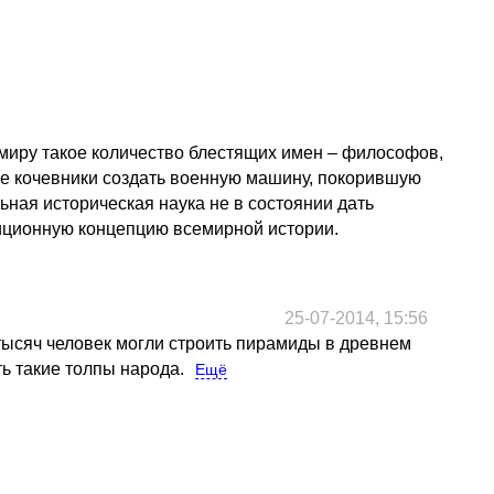
миру такое количество блестящих имен – философов,
ые кочевники создать военную машину, покорившую
ьная историческая наука не в состоянии дать
адиционную концепцию всемирной истории.
25-07-2014, 15:56
0 тысяч человек могли строить пирамиды в древнем
ть такие толпы народа.
Ещё