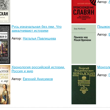
Автор:
Русь изначальная без лжи. Что
Прыжок
замалчивают историки
Автор:
Автор:
Наталья Павлищева
Хронология российской истории.
Монгол
Россия и мир
Автор:
Автор:
Евгений Анисимов