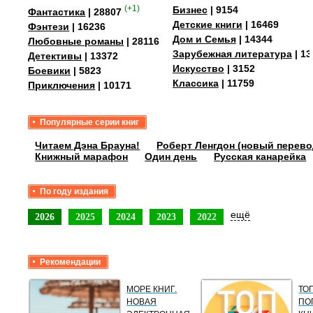
(+1)
Бизнес
| 9154
Фантастика
| 28807
Детские книги
| 16469
Фэнтези
| 16236
Дом и Семья
| 14344
Любовные романы
| 28116
Зарубежная литература
| 13
Детективы
| 13372
Искусство
| 3152
Боевики
| 5823
Классика
| 11759
Приключения
| 10171
Популярные серии книг
Читаем Дэна Брауна!
Роберт Ленгдон (новый перево
Книжный марафон
Один день
Русская канарейка
По году издания
ещё
2026
2025
2024
2023
2022
Рекомендации
МОРЕ КНИГ.
ТО
НОВАЯ
ПО