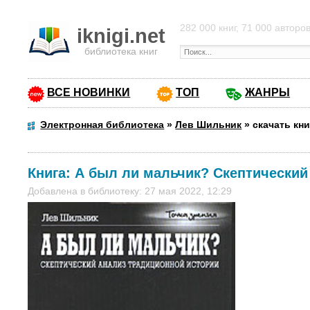
282 000 книг, 71 000 авторо
iknigi.net
библиотека книг
ВСЕ НОВИНКИ
ТОП
ЖАНРЫ
Электронная библиотека
»
Лев Шильник
»
скачать кн
Книга:
А был ли мальчик? Скептический
Добавлена в библиотеку: 27 мая 2022, 12:29