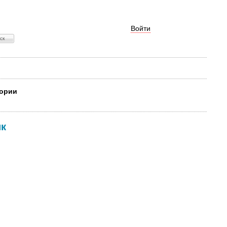
Войти
тории
ик