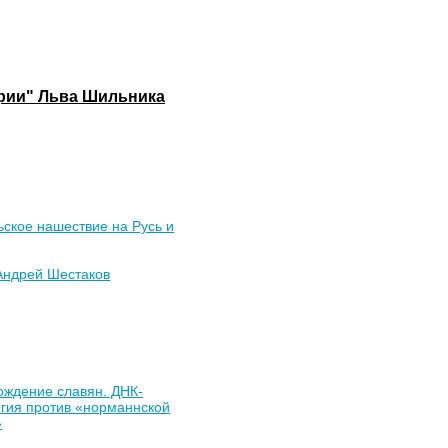
ории" Льва Шильника
ское нашествие на Русь и
Андрей Шестаков
ождение славян. ДНК-
гия против «норманнской
»