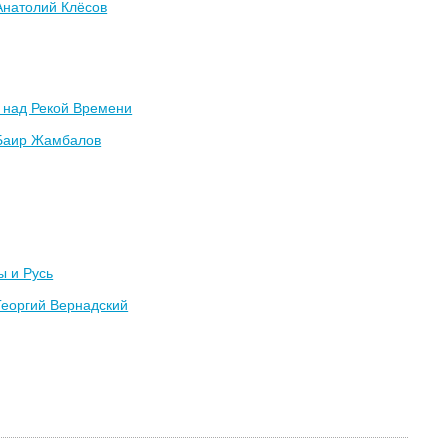
Анатолий Клёсов
 над Рекой Времени
Баир Жамбалов
ы и Русь
Георгий Вернадский