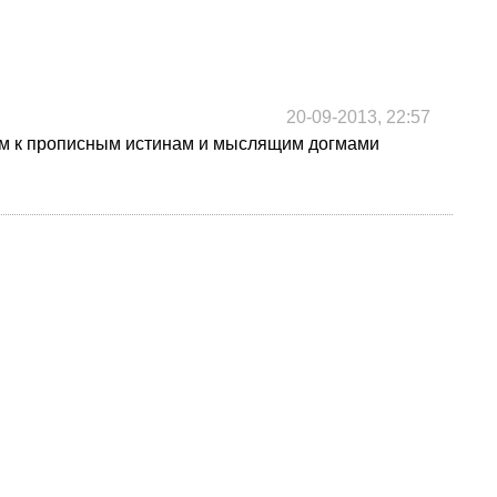
20-09-2013, 22:57
им к прописным истинам и мыслящим догмами