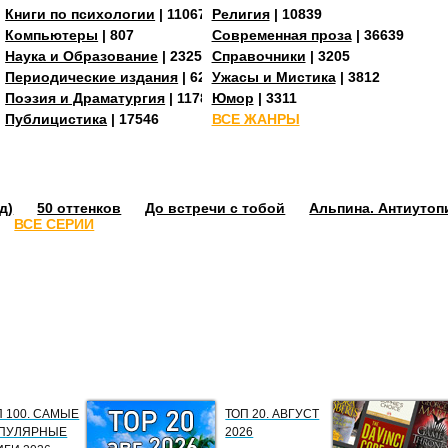
Книги по психологии
| 11067
Религия
| 10839
Компьютеры
| 807
Современная проза
| 36639
Наука и Образование
| 23255
Справочники
| 3205
273
Периодические издания
| 629
Ужасы и Мистика
| 3812
Поэзия и Драматургия
| 11784
Юмор
| 3311
Публицистика
| 17546
ВСЕ ЖАНРЫ
д)
50 оттенков
До встречи с тобой
Альпина. Антиутоп
ВСЕ СЕРИИ
П 100. САМЫЕ
ТОП 20. АВГУСТ
ПУЛЯРНЫЕ
2026