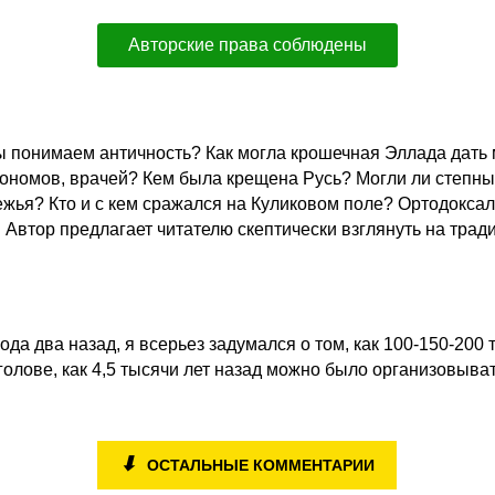
Авторские права соблюдены
 понимаем античность? Как могла крошечная Эллада дать 
трономов, врачей? Кем была крещена Русь? Могли ли степн
ежья? Кто и с кем сражался на Куликовом поле? Ортодоксал
ы. Автор предлагает читателю скептически взглянуть на тр
года два назад, я всерьез задумался о том, как 100-150-20
 голове, как 4,5 тысячи лет назад можно было организовыва
⬇
ОСТАЛЬНЫЕ КОММЕНТАРИИ