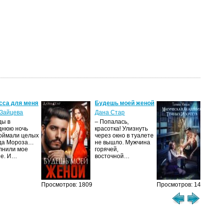
сса для меня
Будешь моей женой
Ма
ак
Зайцева
Дана Стар
ис
ды в
– Попалась,
Та
днюю ночь
красотка! Улизнуть
оймали целых
через окно в туалете
Ака
да Мороза…
не вышло. Мужчина
не 
лнили мое
горячей,
из
ие. И…
восточной…
иск
см
Просмотров: 1809
Просмотров: 1473