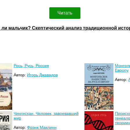
Читать
л ли мальчик? Скептический анализ традиционной ист
Рось, Русь, Россия
Монголь
Европу
Автор:
Игорь Джавадов
Автор:
Чингисхан. Человек, завоевавший
Происх
мир
генеало
теории
Автор:
Фрэнк Маклинн