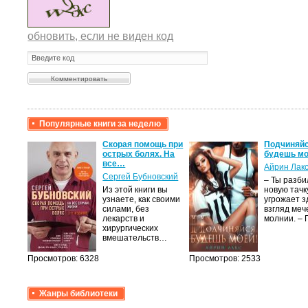
обновить, если не виден код
Популярные книги за неделю
крови,
Скорая помощь при
Подчиняйс
острых болях. На
будешь мо
все…
Айрин Лак
а
Сергей Бубновский
– Ты разб
Из этой книги вы
новую тачку
лого
узнаете, как своими
угрожает з
быть
силами, без
взгляд меч
сех
лекарств и
молнии. –
уг –…
хирургических
вмешательств…
Просмотров: 6328
Просмотров: 2533
Жанры библиотеки