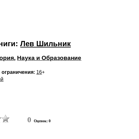
ниги:
Лев Шильник
ория
,
Наука и Образование
 ограничения:
16
+
ий
0
Оценок: 0