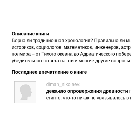
Описание книги
Верна ли традиционная хронология? Правильно ли мы
историков, социологов, математиков, инженеров, ас
полмира – от Тихого океана до Адриатического побер
убедительного ответа на эти и многие другие вопрос
Последнее впечатление о книге
diman_nikolaev:
дежа-вю опровержения древности
египте. что-то никак не увязывалось в