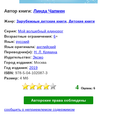
Автор книги:
Линда Чапмен
Жанр:
Зарубежные детские книги
,
Детские книги
Серия:
Мой волшебный единорог
Возрастные ограничения:
6
+
Язык:
русский
Язык оригинала:
английский
Переводчик(и):
Н. Л. Крякина
Издательство:
Эксмо
Город издания:
Москва
Год издания:
2019
ISBN:
978-5-04-102087-3
Размер:
4 Мб
4
Оценок: 6
Авторские права соблюдены
сообщить о неприемлемом содержимом