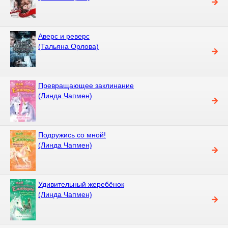
Аверс и реверс
(Тальяна Орлова)
Превращающее заклинание
(Линда Чапмен)
Подружись со мной!
(Линда Чапмен)
Удивительный жеребёнок
(Линда Чапмен)