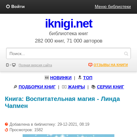
Войти
Меню библиотеки
iknigi.net
библиотека книг
282 000 книг, 71 000 авторов
ОТЗЫВЫ НА КНИГИ
Полная версия сайта
🆕
НОВИНКИ
| 🔝
ТОП
🔎
ПОДБОРКИ КНИГ
|
🧝‍♀️
ЖАНРЫ
| 📚
СЕРИИ КНИГ
Книга:
Воспитательная магия
-
Линда
Чапмен
Добавлена в библиотеку: 29-12-2021, 08:19
Просмотров: 1582