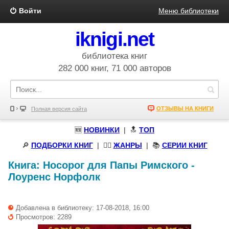
Войти
Меню библиотеки
iknigi.net
библиотека книг
282 000 книг, 71 000 авторов
ОТЗЫВЫ НА КНИГИ
Полная версия сайта
🆕
НОВИНКИ
| 🔝
ТОП
🔎
ПОДБОРКИ КНИГ
|
🧝‍♀️
ЖАНРЫ
| 📚
СЕРИИ КНИГ
Книга:
Носорог для Папы Римского
-
Лоуренс Норфолк
Добавлена в библиотеку: 17-08-2018, 16:00
Просмотров: 2289