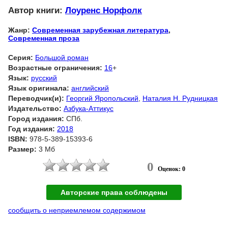
Автор книги:
Лоуренс Норфолк
Жанр:
Современная зарубежная литература
,
Современная проза
Серия:
Большой роман
Возрастные ограничения:
16
+
Язык:
русский
Язык оригинала:
английский
Переводчик(и):
Георгий Яропольский
,
Наталия Н. Рудницкая
Издательство:
Азбука-Аттикус
Город издания:
СПб.
Год издания:
2018
ISBN:
978-5-389-15393-6
Размер:
3 Мб
0
Оценок: 0
Авторские права соблюдены
сообщить о неприемлемом содержимом