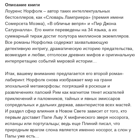
Описание книги
Лоуренс Норфолк – автор таких интеллектуальных
бестселлеров, как «Словарь Ламприера» (премия имени
Сомерсета Моэма), «В обличье вепря» и «Пир Джона
Сатурналла». Его книги переведены на 34 языка, а их
суммарный тираж достиг полутора миллионов экземпляров.
Все романы Норфолка содержат захватывающую
детективную интригу, драматическую историю предательства,
возмездия и любви, отголоски древних мифов и оригинальную
интерпретацию событий мировой истории…
Итак, вашему вниманию предлагается его второй роман-
лабиринт. Норфолк снова изображает мир на грани
эпохальной метаморфозы: погрязший в роскоши и
развлечениях папский Рим как магнитом тянет искателей
приключений и паломников, тайных и явных эмиссаров
сопредельных и дальних держав, авантюристов всех мастей.
И раздел сфер влияния в Новом Свете зависит от того, кто
первым доставит Папе Льву X мифического зверя носорога,
испанцы или португальцы; ведь еще Плиний писал, что
природным врагом слона является именно носорог, а слон у
Папы уже есть…