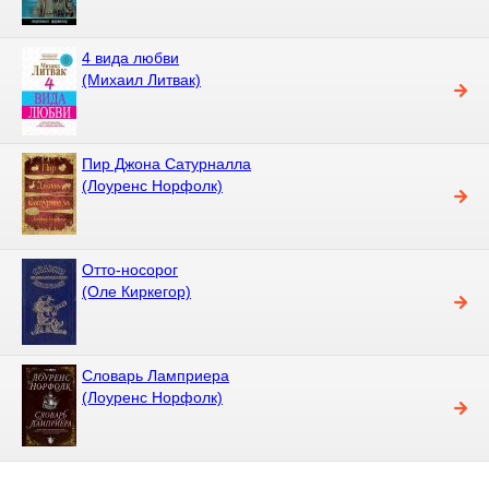
4 вида любви
(Михаил Литвак)
Пир Джона Сатурналла
(Лоуренс Норфолк)
Отто-носорог
(Оле Киркегор)
Словарь Ламприера
(Лоуренс Норфолк)