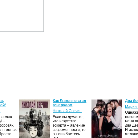
я,
Как Лыков не стал
Два бо
ей!
генералом
Мария 
с
Николай Свечин
Однаж
ила мою
Если вы думаете,
нового
! –
что искусство
меня п
доровяк,
эскорта – явление
два Де
ет темные
современности, то
И испо
 Просто…
вы ошибаетесь.
желан