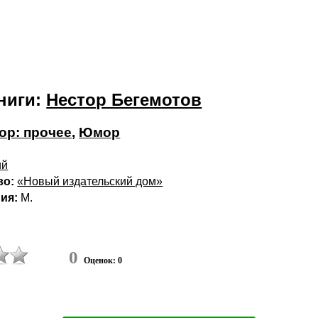
ниги:
Нестор Бегемотов
р: прочее
,
Юмор
ий
во:
«Новый издательский дом»
ия:
М.
0
Оценок: 0