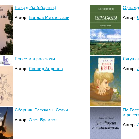
Не судьба (сборник)
Однажд
Автор:
Вацлав Михальский
Автор:
Повести и рассказы
Лягушо
Автор:
Леонид Андреев
Автор:
Сборник. Рассказы. Стихи
По Росс
и расск
Автор:
Олег Браилов
Автор: