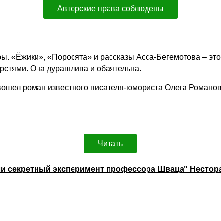
Авторские права соблюдены
ы. «Ёжики», «Поросята» и рассказы Асса-Бегемотова – это 
горстями. Она дурашлива и обаятельна.
ошел роман известного писателя-юмориста Олега Романова
Читать
или секретный эксперимент профессора Шваца" Несто