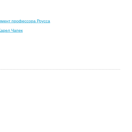
имент профессора Роусса
Карел Чапек