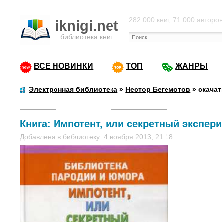
282 000 книг, 71 000 авторо
iknigi.net
библиотека книг
ВСЕ НОВИНКИ
ТОП
ЖАНРЫ
Электронная библиотека
»
Нестор Бегемотов
»
скачат
Книга:
Импотент, или секретный экспер
Добавлена в библиотеку: 4 ноября 2013, 21:18