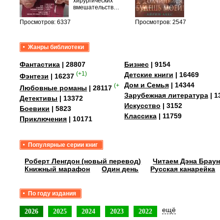
уг –…
хирургических
вмешательств…
Просмотров: 6337
Просмотров: 2547
Жанры библиотеки
Фантастика
| 28807
Бизнес
| 9154
(+1)
Детские книги
| 16469
Фэнтези
| 16237
Дом и Семья
| 14344
(+1)
Любовные романы
| 28117
Зарубежная литература
| 1
Детективы
| 13372
Искусство
| 3152
Боевики
| 5823
Классика
| 11759
Приключения
| 10171
Популярные серии книг
Роберт Ленгдон (новый перевод)
Читаем Дэна Браун
Книжный марафон
Один день
Русская канарейка
По году издания
ещё
2026
2025
2024
2023
2022