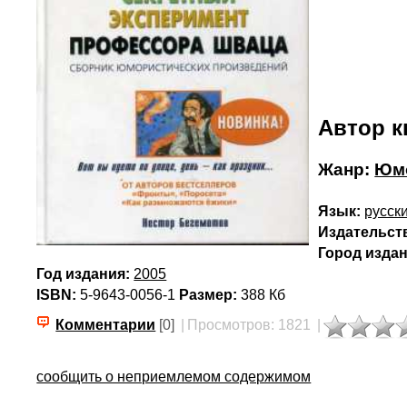
Автор к
Жанр:
Юмо
Язык:
русск
Издательст
Город издан
Год издания:
2005
ISBN:
5-9643-0056-1
Размер:
388 Кб
Комментарии
[0]
|
Просмотров: 1821
|
сообщить о неприемлемом содержимом