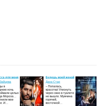
сса для меня
Будешь моей женой
Ма
ак
Зайцева
Дана Стар
ис
ды в
– Попалась,
Та
днюю ночь
красотка! Улизнуть
оймали целых
через окно в туалете
Ака
да Мороза…
не вышло. Мужчина
не 
лнили мое
горячей,
из
ие. И…
восточной…
иск