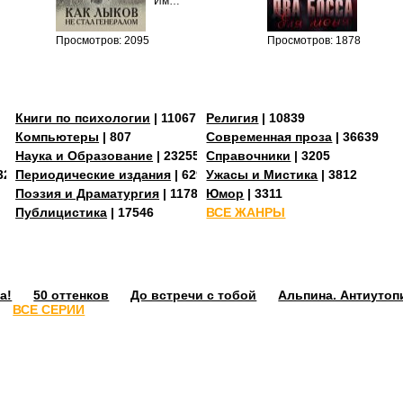
Им…
Просмотров: 2095
Просмотров: 1878
Книги по психологии
| 11067
Религия
| 10839
Компьютеры
| 807
Современная проза
| 36639
Наука и Образование
| 23255
Справочники
| 3205
3273
Периодические издания
| 629
Ужасы и Мистика
| 3812
Поэзия и Драматургия
| 11784
Юмор
| 3311
Публицистика
| 17546
ВСЕ ЖАНРЫ
а!
50 оттенков
До встречи с тобой
Альпина. Антиутоп
ВСЕ СЕРИИ