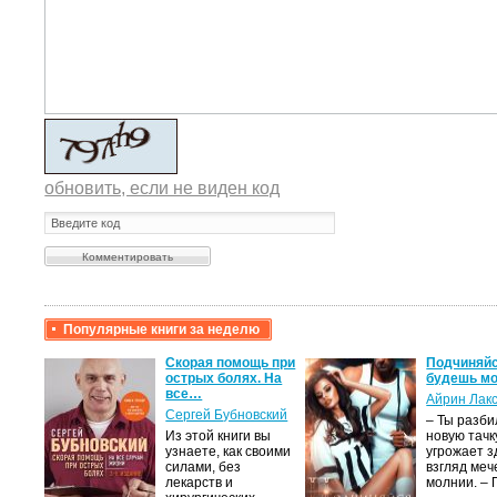
обновить, если не виден код
Популярные книги за неделю
крови,
Скорая помощь при
Подчиняйс
острых болях. На
будешь мо
все…
Айрин Лак
а
Сергей Бубновский
– Ты разб
Из этой книги вы
новую тачку
лого
узнаете, как своими
угрожает з
быть
силами, без
взгляд меч
сех
лекарств и
молнии. –