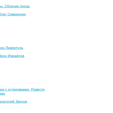
ы. Сборник прозы
Олег Северянин
нок Ливерпуль
Лион Измайлов
ии с остановками. Повести
азы
Анатолий Звонов