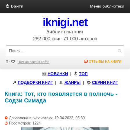
Войти
Меню библиотеки
iknigi.net
библиотека книг
282 000 книг, 71 000 авторов
ОТЗЫВЫ НА КНИГИ
Полная версия сайта
🆕
НОВИНКИ
| 🔝
ТОП
🔎
ПОДБОРКИ КНИГ
|
🧝‍♀️
ЖАНРЫ
| 📚
СЕРИИ КНИГ
Книга:
Тот, кто появляется в полночь
-
Содзи Симада
Добавлена в библиотеку: 19-04-2022, 05:30
Просмотров: 1224