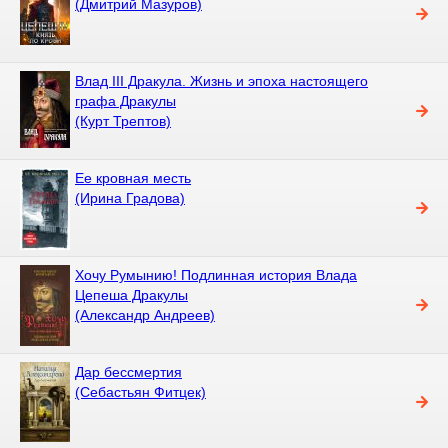
(Дмитрий Мазуров)
Влад III Дракула. Жизнь и эпоха настоящего
графа Дракулы
(Курт Трептов)
Ее кровная месть
(Ирина Градова)
Хочу Румынию! Подлинная история Влада
Цепеша Дракулы
(Александр Андреев)
Дар бессмертия
(Себастьян Фитцек)