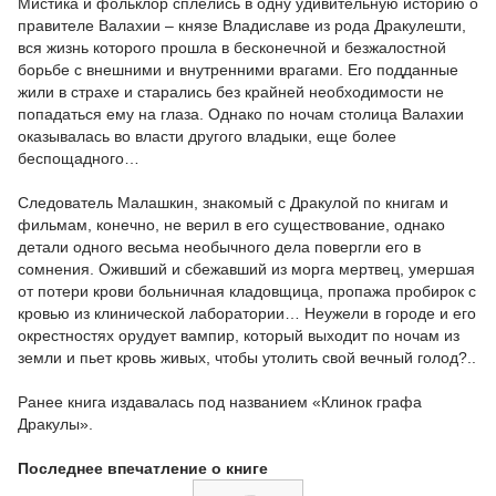
Мистика и фольклор сплелись в одну удивительную историю о
правителе Валахии – князе Владиславе из рода Дракулешти,
вся жизнь которого прошла в бесконечной и безжалостной
борьбе с внешними и внутренними врагами. Его подданные
жили в страхе и старались без крайней необходимости не
попадаться ему на глаза. Однако по ночам столица Валахии
оказывалась во власти другого владыки, еще более
беспощадного…
Следователь Малашкин, знакомый с Дракулой по книгам и
фильмам, конечно, не верил в его существование, однако
детали одного весьма необычного дела повергли его в
сомнения. Оживший и сбежавший из морга мертвец, умершая
от потери крови больничная кладовщица, пропажа пробирок с
кровью из клинической лаборатории… Неужели в городе и его
окрестностях орудует вампир, который выходит по ночам из
земли и пьет кровь живых, чтобы утолить свой вечный голод?..
Ранее книга издавалась под названием «Клинок графа
Дракулы».
Последнее впечатление о книге