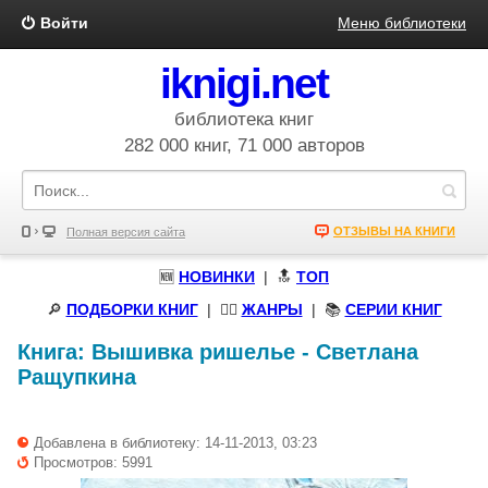
Войти
Меню библиотеки
iknigi.net
библиотека книг
282 000 книг, 71 000 авторов
ОТЗЫВЫ НА КНИГИ
Полная версия сайта
🆕
НОВИНКИ
| 🔝
ТОП
🔎
ПОДБОРКИ КНИГ
|
🧝‍♀️
ЖАНРЫ
| 📚
СЕРИИ КНИГ
Книга:
Вышивка ришелье
-
Светлана
Ращупкина
Добавлена в библиотеку: 14-11-2013, 03:23
Просмотров: 5991