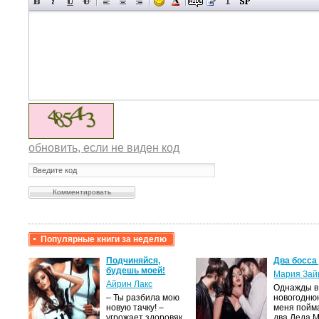
обновить, если не виден код
Популярные книги за неделю
крови,
Подчиняйся,
Два босса
будешь моей!
Мария Зай
Айрин Лакс
Однажды в
а
– Ты разбила мою
новогодню
новую тачку! –
меня пойм
лого
угрожает здоровяк,
два Деда 