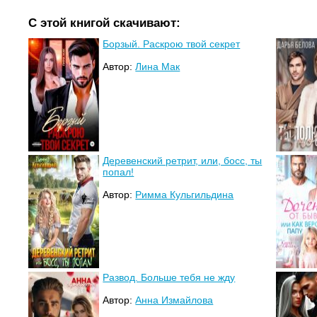
С этой книгой скачивают:
Борзый. Раскрою твой секрет
Автор:
Лина Мак
Деревенский ретрит, или, босс, ты
попал!
Автор:
Римма Кульгильдина
Развод. Больше тебя не жду
Автор:
Анна Измайлова