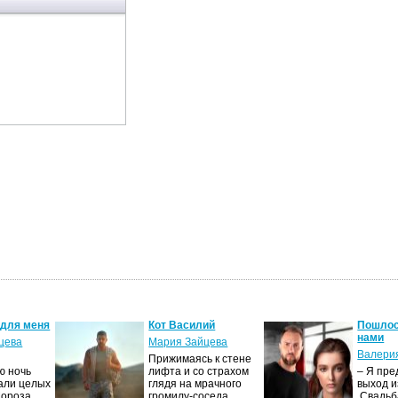
 для меня
Кот Василий
Пошлос
нами
цева
Мария Зайцева
Валери
Прижимаясь к стене
ю ночь
лифта и со страхом
– Я пре
али целых
глядя на мрачного
выход и
Мороза…
громилу-соседа,
Свадьба