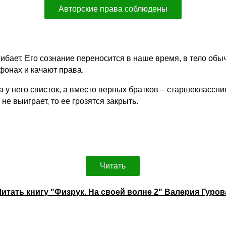
Авторские права соблюдены
бает. Его сознание переносится в наше время, в тело обыч
ефонах и качают права.
а у него свисток, а вместо верных братков – старшеклассни
е выиграет, то ее грозятся закрыть.
Читать
Читать книгу "Физрук. На своей волне 2" Валерия Гуров