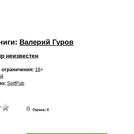
ниги:
Валерий Гуров
р неизвестен
 ограничения:
18
+
ий
во:
SelfPub
0
Оценок: 0