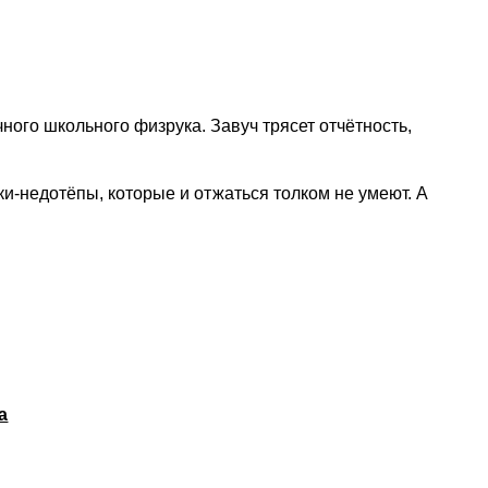
ного школьного физрука. Завуч трясет отчётность,
ки-недотёпы, которые и отжаться толком не умеют. А
а