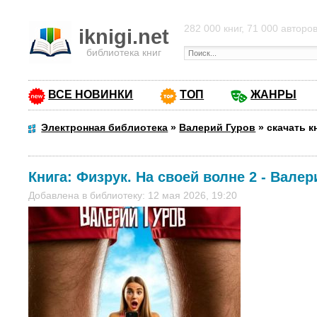
282 000 книг, 71 000 авторо
iknigi.net
библиотека книг
ВСЕ НОВИНКИ
ТОП
ЖАНРЫ
Электронная библиотека
»
Валерий Гуров
»
скачать к
Книга:
Физрук. На своей волне 2
-
Валер
Добавлена в библиотеку: 12 мая 2026, 19:20