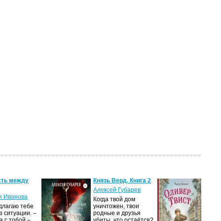
ть между
Князь Верд. Книга 2
Оли
Алексей Губарев
Чар
я Иванова
Когда твой дом
«Ол
длагаю тебе
уничтожен, твои
зна
з ситуации. –
родные и друзья
Чар
 с тобой –
убиты, что остаётся?
мал