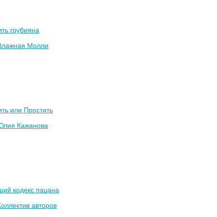
ть грубияна
Влажная Молли
ть или Простить
Юлия Кажанова
щий кодекс пацана
Коллектив авторов