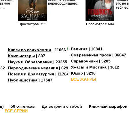
ли мое
перегородившего…
это не в
И…
тебя е
Просмотров: 755
Просмотров: 604
(+3)
Религия
| 10841
Книги по психологии
| 11066
Современная проза
| 36647
Компьютеры
| 807
Справочники
| 3205
Наука и Образование
| 23255
Ужасы и Мистика
| 3812
13288
Периодические издания
| 629
Юмор
| 3296
Поэзия и Драматургия
| 11784
ВСЕ ЖАНРЫ
Публицистика
| 17547
д)
50 оттенков
До встречи с тобой
Книжный марафон
ВСЕ СЕРИИ