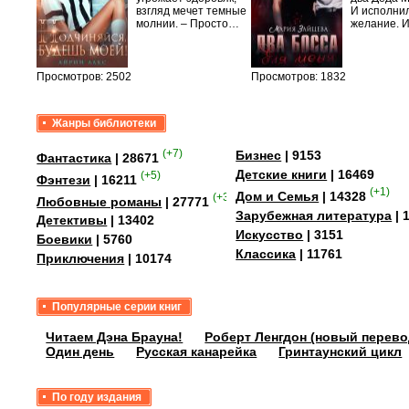
быть
взгляд мечет темные
И исполни
сех
молнии. – Просто…
желание. 
уг –…
Просмотров: 2502
Просмотров: 1832
Жанры библиотеки
(+7)
Бизнес
| 9153
Фантастика
| 28671
Детские книги
| 16469
(+5)
Фэнтези
| 16211
(+1)
Дом и Семья
| 14328
(+35)
Любовные романы
| 27771
Зарубежная литература
| 
Детективы
| 13402
Искусство
| 3151
Боевики
| 5760
Классика
| 11761
Приключения
| 10174
Популярные серии книг
Читаем Дэна Брауна!
Роберт Ленгдон (новый перево
Один день
Русская канарейка
Гринтаунский цикл
По году издания