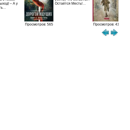
ыход! – А у
Остаётся Месть!…
кот
сть…
Просмотров: 565
Просмотров: 415