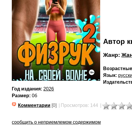
Автор к
Жанр:
Жан
Возрастные
Язык:
русск
Издательст
Год издания:
2026
Размер:
0б
Комментарии
[0]
|
Просмотров: 144
|
сообщить о неприемлемом содержимом