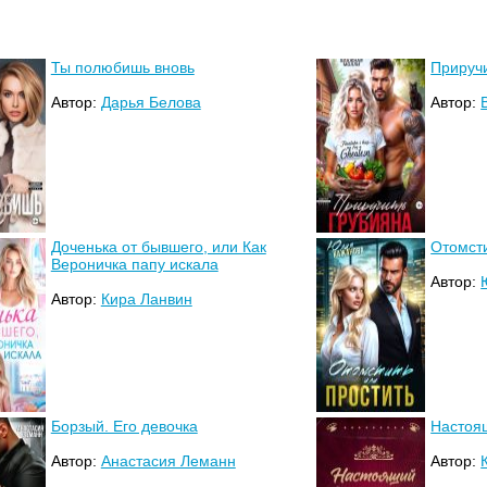
Ты полюбишь вновь
Приручи
Автор:
Дарья Белова
Автор:
Доченька от бывшего, или Как
Отомсти
Вероничка папу искала
Автор:
Автор:
Кира Ланвин
Борзый. Его девочка
Настоя
Автор:
Анастасия Леманн
Автор: