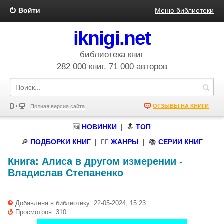
Войти
Меню библиотеки
iknigi.net
библиотека книг
282 000 книг, 71 000 авторов
ОТЗЫВЫ НА КНИГИ
Полная версия сайта
🆕
НОВИНКИ
| 🔝
ТОП
🔎
ПОДБОРКИ КНИГ
|
🧝‍♀️
ЖАНРЫ
| 📚
СЕРИИ КНИГ
Книга:
Алиса в другом измерении
-
Владислав Степаненко
Добавлена в библиотеку: 22-05-2024, 15:23
Просмотров: 310