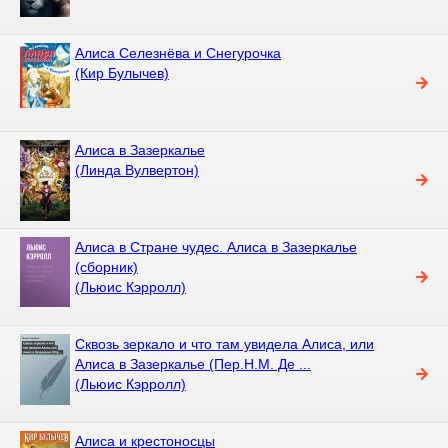
Алиса Селезнёва и Снегурочка
(Кир Булычев)
Алиса в Зазеркалье
(Линда Вулвертон)
Алиса в Стране чудес. Алиса в Зазеркалье
(сборник)
(Льюис Кэрролл)
Сквозь зеркало и что там увидела Алиса, или
Алиса в Зазеркалье (Пер.Н.М. Де ...
(Льюис Кэрролл)
Алиса и крестоносцы