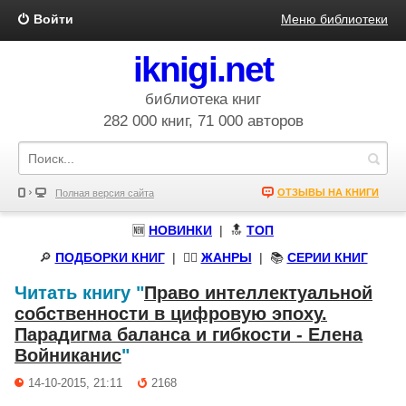
Войти
Меню библиотеки
iknigi.net
библиотека книг
282 000 книг, 71 000 авторов
ОТЗЫВЫ НА КНИГИ
Полная версия сайта
🆕
НОВИНКИ
| 🔝
ТОП
🔎
ПОДБОРКИ КНИГ
|
🧝‍♀️
ЖАНРЫ
| 📚
СЕРИИ КНИГ
Читать книгу "
Право интеллектуальной
собственности в цифровую эпоху.
Парадигма баланса и гибкости - Елена
Войниканис
"
14-10-2015, 21:11
2168