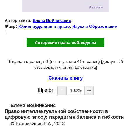
Автор книги:
Елена Войниканис
Жанр:
Юриспруденция и право
,
Наука и Образование
+
Авторские права соблюдены
Текущая страница: 1 (всего у книги 41 страниц) [доступный
отрывок для чтения: 10 страниц]
Скачать книгу
-
+
Шрифт:
100%
Елена Войниканис
Право интеллектуальной собственности в
цифровую эпоху: парадигма баланса и гибкости
© Войниканис Е.А., 2013