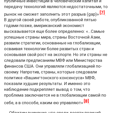
публичные инвестиции в человеческий капитал и
передачу технологий являются недостаточными, то
[7]
рынок не сможет заполнить этот разрыв (gap)»
.
В другой своей работе, опубликованной пятью
годами позже, американский экономист
высказывается еще более определенно: «…Самые
успешные страны мира, страны Восточной Азии,
развили стратегии, основанные на глобализации,
осваивая технологии более развитых стран и
основывая свой рост на экспорте. Но эти страны не
следовали предписаниям МВФ или Министерства
финансов США. Они управляли глобализацией по-
своему. Напротив, страны, которые следовали
политике «Вашингтонского консенсуса» МВФ,
показали худшие результаты. И именно это
наблюдение подкрепляет вывод о том, что
проблема заключается не в глобализации самой по
[8]
себе, а в способе, каким ею управляют»
.
Обратим внимание, что среди десяти позиций,